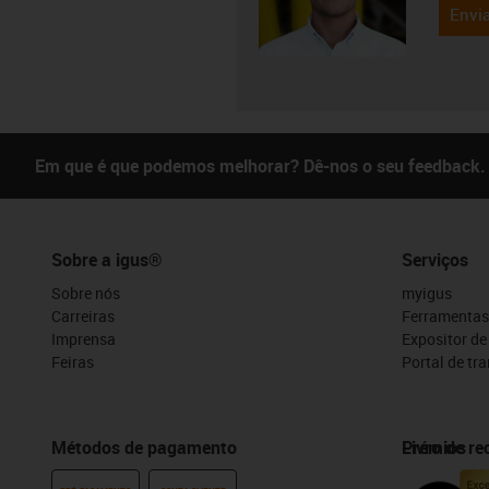
Envia
Em que é que podemos melhorar? Dê-nos o seu feedback.
Sobre a igus®
Serviços
Sobre nós
myigus
Carreiras
Ferramentas
Imprensa
Expositor d
Feiras
Portal de tr
Métodos de pagamento
Prémios
Livro de r