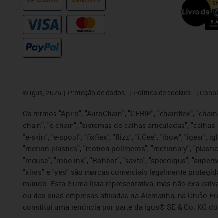
PRÉ-PAGAMENTO
CONTA CLIENTE
©
igus, 2026
Proteção de dados
Política de cookies
Canal
Os termos "Apiro", "AutoChain", "CFRIP", "chainflex", "chaing
chain", "e-chain", "sistemas de calhas articuladas", "calhas 
"e-skin", "e-spool", "fixflex", "flizz", "i.Cee", "ibow", "igear"
"motion plastics", "motion polímeros", "motionary", "plastic
"reguse", "robolink", "Rohbot", "savfe", "speedigus", "superwi
"xiros" e "yes" são marcas comerciais legalmente proteg
mundo. Esta é uma lista representativa, mas não exaustiva
ou das suas empresas afiliadas na Alemanha, na União Eu
constitui uma renúncia por parte da igus® SE & Co. KG do