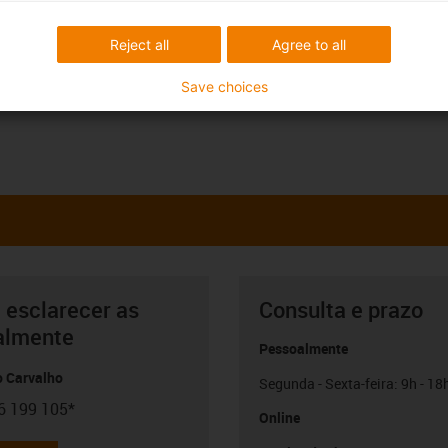
Reject all
Agree to all
Save choices
 esclarecer as
Consulta e prazo
almente
Pessoalmente
o Carvalho
Segunda - Sexta-feira: 9h - 18
6 199 105*
con-phone
Online