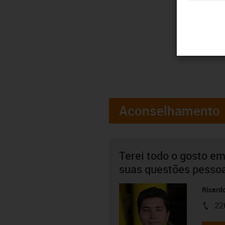
Aconselhamento
Terei todo o gosto em
suas questões pesso
Ricard
22
igus-i