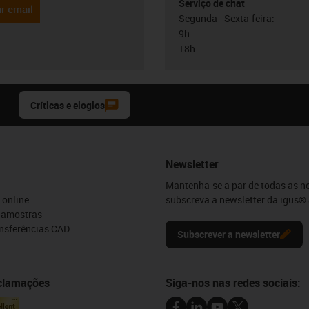
Serviço de chat
r email
Segunda - Sexta-feira:
9h -
18h
Críticas e elogios
Newsletter
Mantenha-se a par de todas as n
 online
subscreva a newsletter da igus® 
e amostras
ansferências CAD
Subscrever a newsletter
eclamações
Siga-nos nas redes sociais: