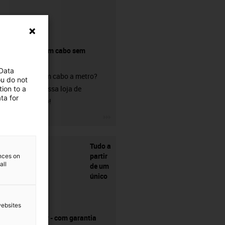
Comprar um cabo sem
conetor?
 Data
Procura um cabo a metro?
ou do not
Visite a nossa loja de
ion to a
ta for
chainflex®!
igus-icon-3arrow
Tudo a
partir
ences on
all
de um
único
websites
fornecedor - com garantia