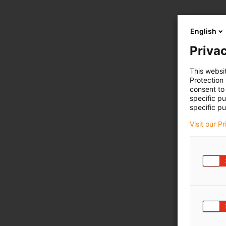
English
Privac
This websi
Protection
consent to 
specific p
specific pu
Visit our P