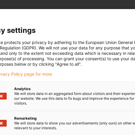
y settings
te protects your privacy by adhering to the European Union General
 Regulation (GDPR). We will not use your data for any purpose that y
and only to the extent not exceeding data which is necessary in relat
urpose(s) of processing. You can grant your consent(s) to use your da
rposes below or by clicking "Agree to all".
rivacy Policy page for more
Analytics
We will store data in an aggregated form about visitors and their experi
our website. We use this data to fix bugs and improve the experience for 
visitors.
Remarketing
We will store data to show you our advertisements (only ours) on other 
relevant to your interests.