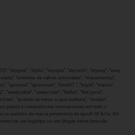
", "drygear", "drylin", "dryspin", "dry-tech", "dryway", "easy
iculada", "sistemas de calhas articuladas", "enjoyneering",
igutex", "iguverse", "iguversum", "kineKIT ", "kopla", "manus",
L" , "readycable", "readychain", "ReBeL", "ReCyycle",
sterchain", "quando se move, a igus melhora", "xirodur",
ros países e competências internacionais em todo o
tadas ou pedidos de marca pendentes) da igus® SE & Co. KG
omercial, um logótipo ou um Slogan nesta lista não