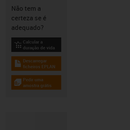
Não tem a
certeza se é
adequado?
Calcular a
igus-icon-lebensdauerrechner
duração de vida
Descarregar
igus-icon-download-plan
ficheiros EPLAN
Pedir uma
igus-icon-gratismuster
amostra grátis