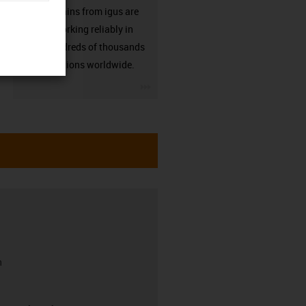
Energy chains from igus are
already working reliably in
many hundreds of thousands
of applications worldwide.
igus-icon-3arrow
h