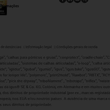
 de denúncias
Informação legal
Condições gerais de venda
e", "calhas para pórticos e gruas", "conprotect", "cradle-chain", "CTD
articuladas", "sistemas de calhas articuladas", "e-loop", "calha art
, iglide”, "iglidur", "igubal", "igumid", "igus", "igus:bike", "igusGO", "
s for longer life", "polymore", "print2mold", "Rawbot", "RBTX", "RCY
se", "pick the dryway", "tribofilament" , "tribotape", "triflex", "twi
idas da igus® SE & Co. KG, Colónia, em Alemanha e em muitos out
, dos direitos de propriedade industrial (por ex., marcas regis
ropeia, nos EUA e/ou noutros países. A ausência de uma marca c
s seus direitos de propriedade.