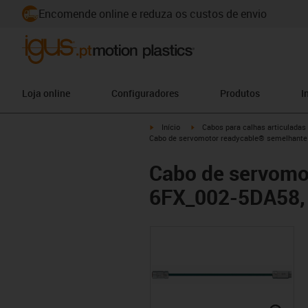
Encomende online e reduza os custos de envio
Loja online
Configuradores
Produtos
I
igus-icon-arrow-right
igus-icon-arrow-right
Início
Cabos para calhas articuladas
Cabo de servomotor readycable® semelhante
Cabo de servomo
6FX_002-5DA58, 