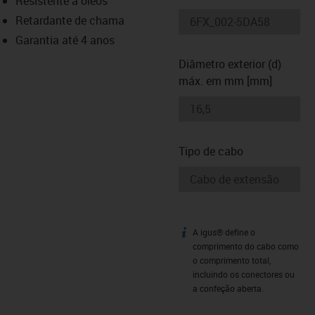
Resistente a óleos
-icon-lupe
-icon-lupe
Retardante de chama
Garantia até 4 anos
Diâmetro exterior (d)
máx. em mm [mm]
Tipo de cabo
A igus® define o
igus-icon-info
comprimento do cabo como
o comprimento total,
incluindo os conectores ou
a confeção aberta.