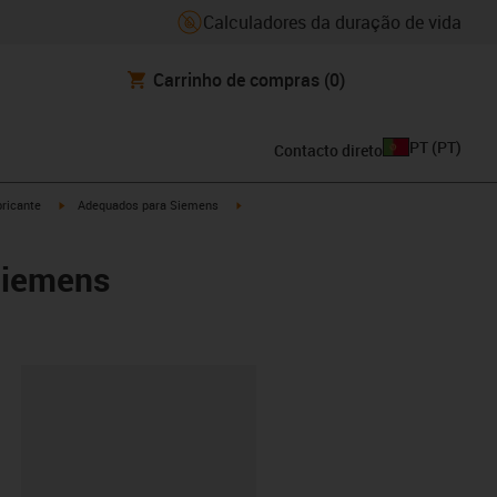
Calculadores da duração de vida
Carrinho de compras
(0)
PT
(
PT
)
Contacto direto
igus-icon-arrow-right
igus-icon-arrow-right
ricante
Adequados para Siemens
Siemens
ipboard