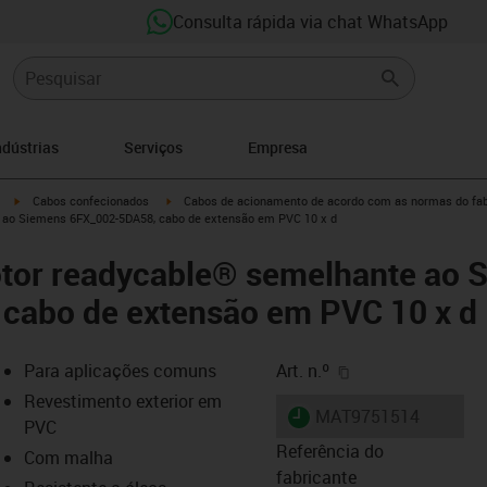
Consulta rápida via chat WhatsApp
ndústrias
Serviços
Empresa
igus-icon-arrow-right
igus-icon-arrow-right
Cabos confecionados
Cabos de acionamento de acordo com as normas do fab
 ao Siemens 6FX_002-5DA58, cabo de extensão em PVC 10 x d
tor readycable® semelhante ao 
cabo de extensão em PVC 10 x d
igus-icon-copy-cl
Para aplicações comuns
Art. n.º
Revestimento exterior em
igus-icon-lieferzeit
MAT9751514
PVC
Referência do
Com malha
fabricante