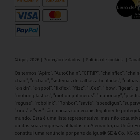
PRÉ-PAGAMENTO
CONTA CLIENTE
©
igus, 2026
Proteção de dados
Política de cookies
Canal
Os termos "Apiro", "AutoChain", "CFRIP", "chainflex", "chaing
chain", "e-chain", "sistemas de calhas articuladas", "calhas 
"e-skin", "e-spool", "fixflex", "flizz", "i.Cee", "ibow", "igear"
"motion plastics", "motion polímeros", "motionary", "plastic
"reguse", "robolink", "Rohbot", "savfe", "speedigus", "superwi
"xiros" e "yes" são marcas comerciais legalmente proteg
mundo. Esta é uma lista representativa, mas não exaustiva
ou das suas empresas afiliadas na Alemanha, na União Eu
constitui uma renúncia por parte da igus® SE & Co. KG do