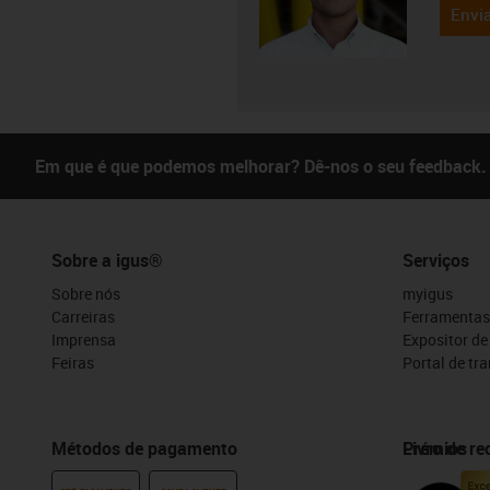
Envia
Em que é que podemos melhorar? Dê-nos o seu feedback.
Sobre a igus®
Serviços
Sobre nós
myigus
Carreiras
Ferramentas
Imprensa
Expositor d
Feiras
Portal de tr
Métodos de pagamento
Prémios
Livro de r