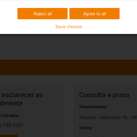
Reject all
Agree to all
Save choices
 esclarecer as
Consulta e prazo
almente
Pessoalmente
o Carvalho
Segunda - Sexta-feira: 9h - 18
6 199 105*
con-phone
Online