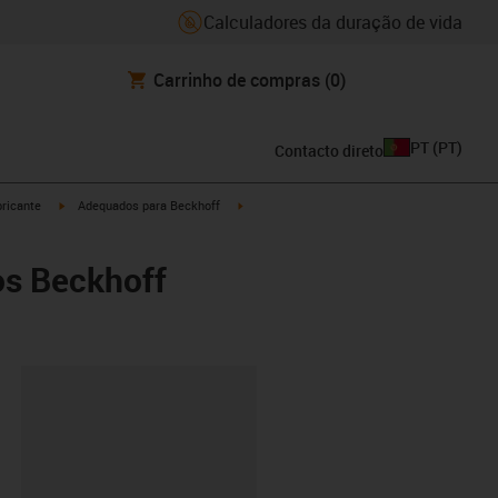
Calculadores da duração de vida
Carrinho de compras
(0)
PT
(
PT
)
Contacto direto
igus-icon-arrow-right
igus-icon-arrow-right
ricante
Adequados para Beckhoff
os Beckhoff
ipboard