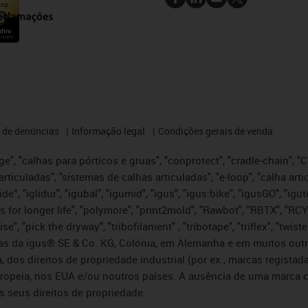
 de denúncias
Informação legal
Condições gerais de venda
e", "calhas para pórticos e gruas", "conprotect", "cradle-chain", "CTD
articuladas", "sistemas de calhas articuladas", "e-loop", "calha art
, iglide”, "iglidur", "igubal", "igumid", "igus", "igus:bike", "igusGO", "
s for longer life", "polymore", "print2mold", "Rawbot", "RBTX", "RCY
se", "pick the dryway", "tribofilament" , "tribotape", "triflex", "twi
idas da igus® SE & Co. KG, Colónia, em Alemanha e em muitos out
, dos direitos de propriedade industrial (por ex., marcas regis
ropeia, nos EUA e/ou noutros países. A ausência de uma marca c
s seus direitos de propriedade.