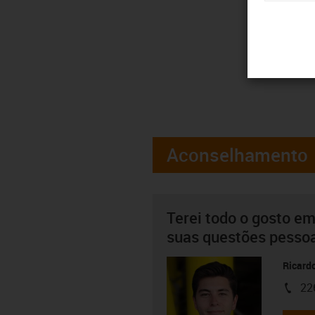
Aconselhamento
Terei todo o gosto em
suas questões pesso
Ricard
22
igus-i