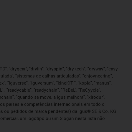
", "drygear", "drylin", "dryspin", "dry-tech", "dryway", "easy
iculada", "sistemas de calhas articuladas", "enjoyneering",
igutex", "iguverse", "iguversum", "kineKIT ", "kopla", "manus",
L" , "readycable", "readychain", "ReBeL", "ReCyycle",
sterchain", "quando se move, a igus melhora", "xirodur",
ros países e competências internacionais em todo o
tadas ou pedidos de marca pendentes) da igus® SE & Co. KG
omercial, um logótipo ou um Slogan nesta lista não