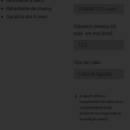
Resistente a óleos
-icon-lupe
-icon-lupe
Retardante de chama
Garantia até 4 anos
Diâmetro exterior (d)
máx. em mm [mm]
Tipo de cabo
A igus® define o
igus-icon-info
comprimento do cabo como
o comprimento total,
incluindo os conectores ou
a confeção aberta.