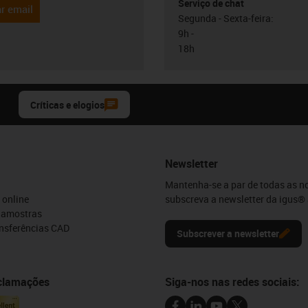
Serviço de chat
r email
Segunda - Sexta-feira:
9h -
18h
Críticas e elogios
Newsletter
Mantenha-se a par de todas as n
 online
subscreva a newsletter da igus® 
e amostras
ansferências CAD
Subscrever a newsletter
eclamações
Siga-nos nas redes sociais: