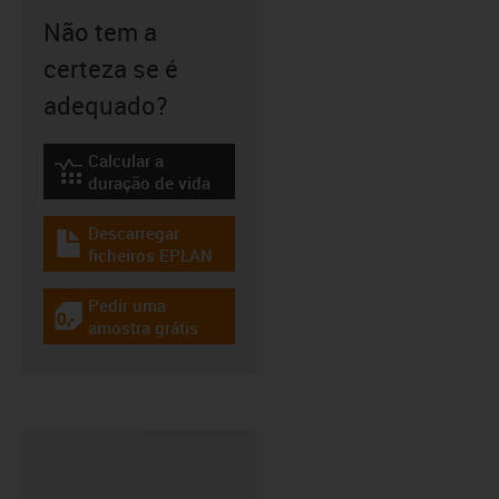
Não tem a
certeza se é
adequado?
Calcular a
igus-icon-lebensdauerrechner
duração de vida
Descarregar
igus-icon-download-plan
ficheiros EPLAN
Pedir uma
igus-icon-gratismuster
amostra grátis