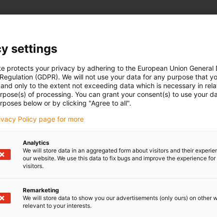
y settings
te protects your privacy by adhering to the European Union General
 Regulation (GDPR). We will not use your data for any purpose that y
and only to the extent not exceeding data which is necessary in relat
urpose(s) of processing. You can grant your consent(s) to use your da
rposes below or by clicking "Agree to all".
rivacy Policy page for more
Analytics
We will store data in an aggregated form about visitors and their experi
our website. We use this data to fix bugs and improve the experience for 
visitors.
Remarketing
We will store data to show you our advertisements (only ours) on other 
relevant to your interests.