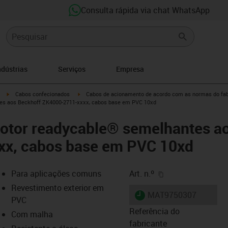
Consulta rápida via chat WhatsApp
ndústrias
Serviços
Empresa
igus-icon-arrow-right
igus-icon-arrow-right
Cabos confecionados
Cabos de acionamento de acordo com as normas do fab
es aos Beckhoff ZK4000-2711-xxxx, cabos base em PVC 10xd
otor readycable® semelhantes a
x, cabos base em PVC 10xd
igus-icon-copy-cl
Para aplicações comuns
Art. n.º
Revestimento exterior em
igus-icon-lieferzeit
MAT9750307
PVC
Referência do
Com malha
fabricante