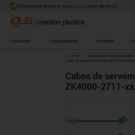
Encomende online e reduza os custos de envio
Loja online
Configuradores
Produtos
I
igus-icon-arrow-right
igus-icon-arrow-right
Início
Cabos para calhas articuladas
Cabos de servomotor readycable® semelhant
Cabos de servom
ZK4000-2711-xxx