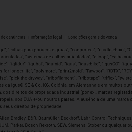
 de denúncias
Informação legal
Condições gerais de venda
e", "calhas para pórticos e gruas", "conprotect", "cradle-chain", "CTD
articuladas", "sistemas de calhas articuladas", "e-loop", "calha art
, iglide”, "iglidur", "igubal", "igumid", "igus", "igus:bike", "igusGO", "
s for longer life", "polymore", "print2mold", "Rawbot", "RBTX", "RCY
se", "pick the dryway", "tribofilament" , "tribotape", "triflex", "twi
idas da igus® SE & Co. KG, Colónia, em Alemanha e em muitos out
, dos direitos de propriedade industrial (por ex., marcas regis
ropeia, nos EUA e/ou noutros países. A ausência de uma marca c
s seus direitos de propriedade.
llen Bradley, B&R, Baumüller, Beckhoff, Lahr, Control Technique
i, NUM, Parker, Bosch Rexroth, SEW, Siemens, Stöber ou qualquer