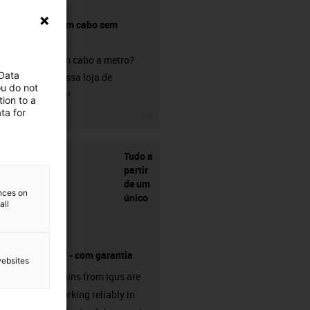
Comprar um cabo sem
conetor?
Procura um cabo a metro?
 Data
Visite a nossa loja de
ou do not
chainflex®!
ion to a
ta for
igus-icon-3arrow
Tudo a
partir
de um
ences on
único
all
fornecedor - com garantia
websites
Energy chains from igus are
already working reliably in