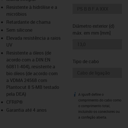
-icon-lupe
-icon-lupe
Resistente à hidrólise e a
micróbios
Retardante de chama
Diâmetro exterior (d)
Sem silicone
máx. em mm [mm]
Elevada resistência a raios
UV
Resistente a óleos (de
acordo com a DIN EN
Tipo de cabo
60811-404), resistente a
bio óleos (de acordo com
a VDMA 24568 com
Plantocut 8 S-MB testado
pela DEA)
A igus® define o
igus-icon-info
comprimento do cabo como
CFRIP®
o comprimento total,
Garantia até 4 anos
incluindo os conectores ou
a confeção aberta.