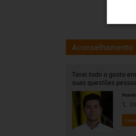
Aconselhamento
Terei todo o gosto em
suas questões pesso
Ricard
22
igus-i
Envia