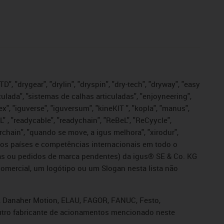
", "drygear", "drylin", "dryspin", "dry-tech", "dryway", "easy
iculada", "sistemas de calhas articuladas", "enjoyneering",
igutex", "iguverse", "iguversum", "kineKIT ", "kopla", "manus",
L" , "readycable", "readychain", "ReBeL", "ReCyycle",
sterchain", "quando se move, a igus melhora", "xirodur",
ros países e competências internacionais em todo o
tadas ou pedidos de marca pendentes) da igus® SE & Co. KG
omercial, um logótipo ou um Slogan nesta lista não
s, Danaher Motion, ELAU, FAGOR, FANUC, Festo,
 outro fabricante de acionamentos mencionado neste