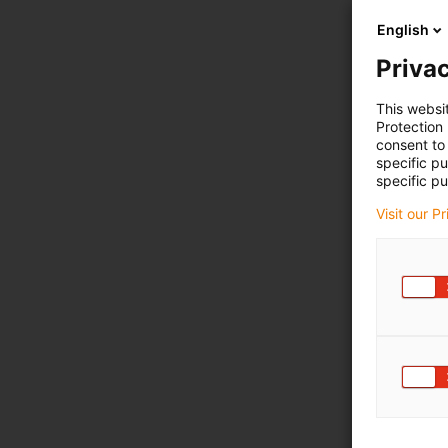
English
Privac
This websi
Protection
consent to 
specific p
specific pu
Visit our P