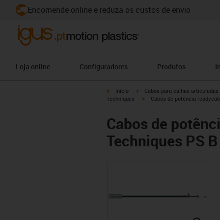
Encomende online e reduza os custos de envio
Loja online
Configuradores
Produtos
I
igus-icon-arrow-right
igus-icon-arrow-right
Início
Cabos para calhas articuladas
igus-icon-arrow-right
Techniques
Cabos de potência readycab
Cabos de potênc
Techniques PS B