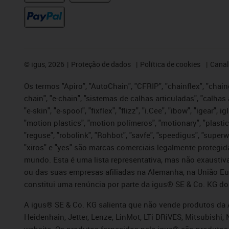
©
igus, 2026
Proteção de dados
Política de cookies
Canal
Os termos "Apiro", "AutoChain", "CFRIP", "chainflex", "chaing
chain", "e-chain", "sistemas de calhas articuladas", "calhas 
"e-skin", "e-spool", "fixflex", "flizz", "i.Cee", "ibow", "igear"
"motion plastics", "motion polímeros", "motionary", "plastic
"reguse", "robolink", "Rohbot", "savfe", "speedigus", "superwi
"xiros" e "yes" são marcas comerciais legalmente proteg
mundo. Esta é uma lista representativa, mas não exaustiva
ou das suas empresas afiliadas na Alemanha, na União Eu
constitui uma renúncia por parte da igus® SE & Co. KG do
A igus® SE & Co. KG salienta que não vende produtos da A
Heidenhain, Jetter, Lenze, LinMot, LTi DRiVES, Mitsubish