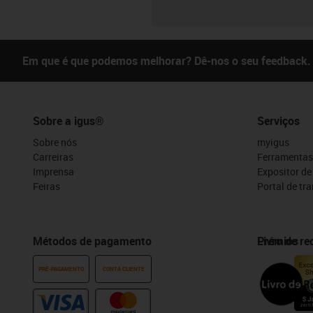
Em que é que podemos melhorar? Dê-nos o seu feedback.
Sobre a igus®
Serviços
Sobre nós
myigus
Carreiras
Ferramentas
Imprensa
Expositor d
Feiras
Portal de tr
Métodos de pagamento
Prémios
Livro de r
PRÉ-PAGAMENTO
CONTA CLIENTE