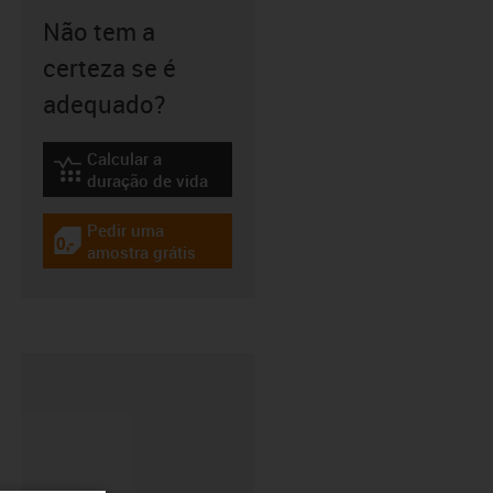
Não tem a
certeza se é
adequado?
Calcular a
igus-icon-lebensdauerrechner
duração de vida
Pedir uma
igus-icon-gratismuster
amostra grátis