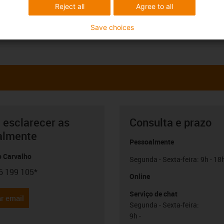
Reject all
Agree to all
Save choices
 esclarecer as
Consulta e prazo
almente
Pessoalmente
o Carvalho
Segunda - Sexta-feira: 9h - 18
6 199 105*
con-phone
Online
Serviço de chat
r email
Segunda - Sexta-feira:
9h -