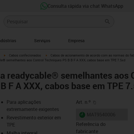
Consulta rápida via chat WhatsApp
ndústrias
Serviços
Empresa
igus-icon-arrow-right
igus-icon-arrow-right
Cabos confecionados
Cabos de acionamento de acordo com as normas do fab
le® semelhantes aos Control Techniques PS B B F A XXX, cabos base em TPE 7.5xd
ia readycable® semelhantes aos 
 B F A XXX, cabos base em TPE 7
igus-icon-copy-cl
Para aplicações
Art. n.º
extremamente exigentes
igus-icon-lieferzeit
MAT9540006
Revestimento exterior em
Referência do
TPE
fabricante
Malha integral