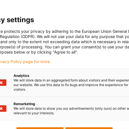
y settings
te protects your privacy by adhering to the European Union General
 Regulation (GDPR). We will not use your data for any purpose that y
and only to the extent not exceeding data which is necessary in relat
urpose(s) of processing. You can grant your consent(s) to use your da
rposes below or by clicking "Agree to all".
rivacy Policy page for more
Analytics
We will store data in an aggregated form about visitors and their experi
our website. We use this data to fix bugs and improve the experience for 
visitors.
Remarketing
We will store data to show you our advertisements (only ours) on other 
relevant to your interests.