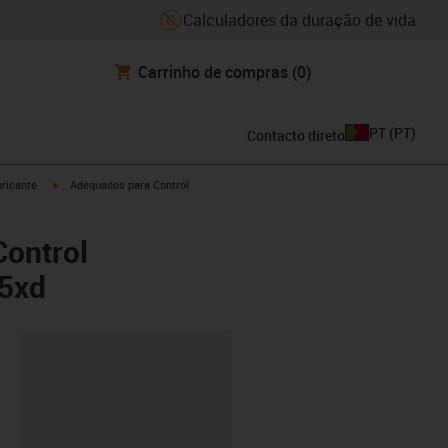
Calculadores da duração de vida
Carrinho de compras
(0)
PT
(
PT
)
Contacto direto
igus-icon-arrow-right
ricante
Adequados para Control
Control
.5xd
ipboard