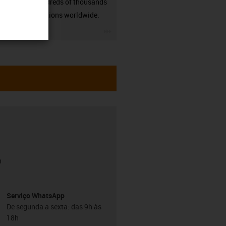
many hundreds of thousands
of applications worldwide.
igus-icon-3arrow
h
Serviço WhatsApp
De segunda a sexta: das 9h às
18h