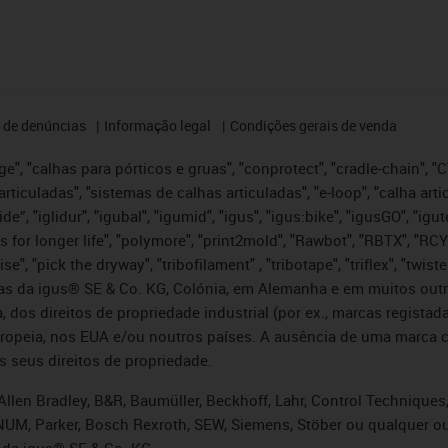
 de denúncias
Informação legal
Condições gerais de venda
e", "calhas para pórticos e gruas", "conprotect", "cradle-chain", "CTD
articuladas", "sistemas de calhas articuladas", "e-loop", "calha art
, iglide”, "iglidur", "igubal", "igumid", "igus", "igus:bike", "igusGO", "
s for longer life", "polymore", "print2mold", "Rawbot", "RBTX", "RCY
se", "pick the dryway", "tribofilament" , "tribotape", "triflex", "twi
idas da igus® SE & Co. KG, Colónia, em Alemanha e em muitos out
, dos direitos de propriedade industrial (por ex., marcas regis
ropeia, nos EUA e/ou noutros países. A ausência de uma marca c
s seus direitos de propriedade.
llen Bradley, B&R, Baumüller, Beckhoff, Lahr, Control Technique
i, NUM, Parker, Bosch Rexroth, SEW, Siemens, Stöber ou qualquer