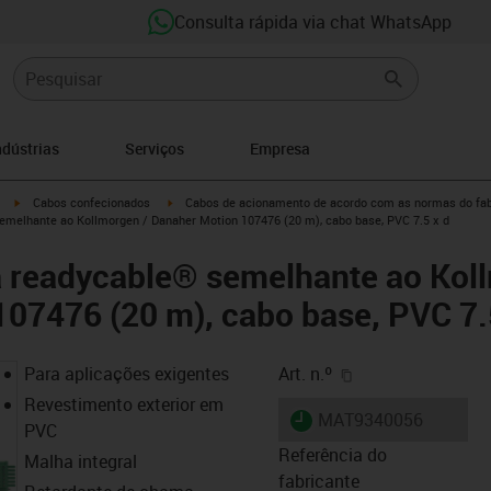
Consulta rápida via chat WhatsApp
ndústrias
Serviços
Empresa
igus-icon-arrow-right
igus-icon-arrow-right
Cabos confecionados
Cabos de acionamento de acordo com as normas do fab
emelhante ao Kollmorgen / Danaher Motion 107476 (20 m), cabo base, PVC 7.5 x d
a readycable® semelhante ao Kol
07476 (20 m), cabo base, PVC 7.
igus-icon-copy-cl
Para aplicações exigentes
Art. n.º
Revestimento exterior em
igus-icon-lieferzeit
MAT9340056
PVC
Referência do
Malha integral
fabricante