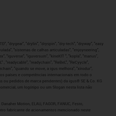
", "drygear", "drylin", "dryspin", "dry-tech", "dryway", "easy
iculada", "sistemas de calhas articuladas", "enjoyneering",
igutex", "iguverse", "iguversum", "kineKIT ", "kopla", "manus",
L" , "readycable", "readychain", "ReBeL", "ReCyycle",
sterchain", "quando se move, a igus melhora", "xirodur",
ros países e competências internacionais em todo o
tadas ou pedidos de marca pendentes) da igus® SE & Co. KG
omercial, um logótipo ou um Slogan nesta lista não
s, Danaher Motion, ELAU, FAGOR, FANUC, Festo,
 outro fabricante de acionamentos mencionado neste