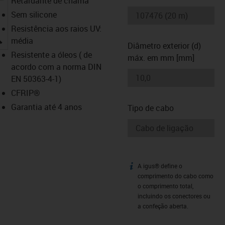
Retardante de chama
Sem silicone
Resistência aos raios UV:
igus-icon-lupe
média
Diâmetro exterior (d)
Resistente a óleos ( de
máx. em mm [mm]
acordo com a norma DIN
EN 50363-4-1)
CFRIP®
Garantia até 4 anos
Tipo de cabo
A igus® define o
igus-icon-info
comprimento do cabo como
o comprimento total,
incluindo os conectores ou
a confeção aberta.