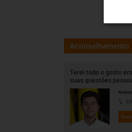
Aconselhamento
Terei todo o gosto em
suas questões pesso
Ricard
22
igus-i
Envia