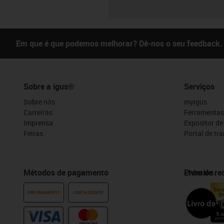
Em que é que podemos melhorar? Dê-nos o seu feedback.
Sobre a igus®
Serviços
Sobre nós
myigus
Carreiras
Ferramentas
Imprensa
Expositor d
Feiras
Portal de tr
Métodos de pagamento
Prémios
Livro de r
PRÉ-PAGAMENTO
CONTA CLIENTE