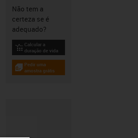
Não tem a
certeza se é
adequado?
Calcular a
igus-icon-lebensdauerrechner
duração de vida
Pedir uma
igus-icon-gratismuster
amostra grátis