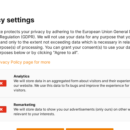
y settings
te protects your privacy by adhering to the European Union General
 Regulation (GDPR). We will not use your data for any purpose that y
and only to the extent not exceeding data which is necessary in relat
urpose(s) of processing. You can grant your consent(s) to use your da
rposes below or by clicking "Agree to all".
rivacy Policy page for more
Analytics
We will store data in an aggregated form about visitors and their experi
our website. We use this data to fix bugs and improve the experience for 
visitors.
Remarketing
We will store data to show you our advertisements (only ours) on other 
relevant to your interests.