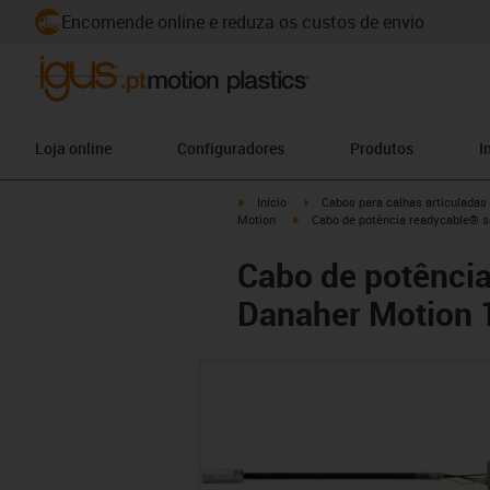
Encomende online e reduza os custos de envio
Loja online
Configuradores
Produtos
I
igus-icon-arrow-right
igus-icon-arrow-right
Início
Cabos para calhas articuladas
igus-icon-arrow-right
Motion
Cabo de potência readycable® s
Cabo de potênci
Danaher Motion 1