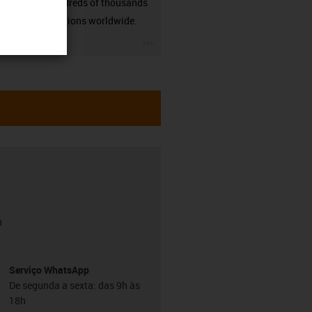
many hundreds of thousands
of applications worldwide.
igus-icon-3arrow
h
Serviço WhatsApp
De segunda a sexta: das 9h às
18h