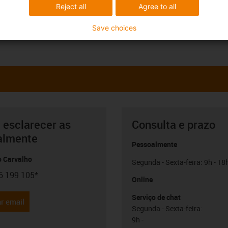
Reject all
Agree to all
Save choices
 esclarecer as
Consulta e prazo
almente
Pessoalmente
o Carvalho
Segunda - Sexta-feira: 9h - 18
6 199 105*
con-phone
Online
Serviço de chat
r email
Segunda - Sexta-feira:
9h -