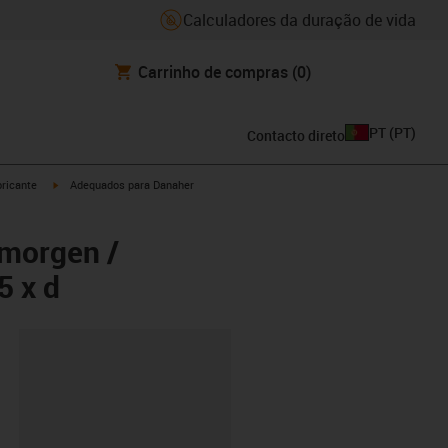
Calculadores da duração de vida
Carrinho de compras
(0)
PT
(
PT
)
Contacto direto
igus-icon-arrow-right
ricante
Adequados para Danaher
lmorgen /
5 x d
ipboard