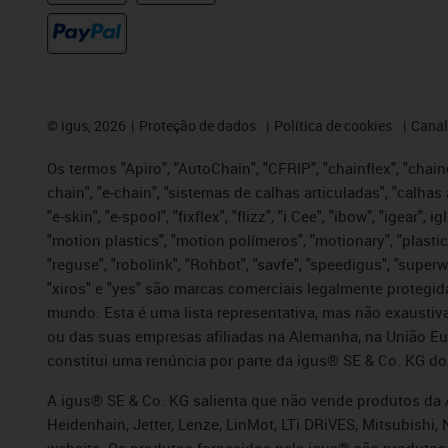
©
igus, 2026
Proteção de dados
Política de cookies
Canal
Os termos "Apiro", "AutoChain", "CFRIP", "chainflex", "chaing
chain", "e-chain", "sistemas de calhas articuladas", "calhas 
"e-skin", "e-spool", "fixflex", "flizz", "i.Cee", "ibow", "igear"
"motion plastics", "motion polímeros", "motionary", "plastic
"reguse", "robolink", "Rohbot", "savfe", "speedigus", "superwi
"xiros" e "yes" são marcas comerciais legalmente proteg
mundo. Esta é uma lista representativa, mas não exaustiva
ou das suas empresas afiliadas na Alemanha, na União Eu
constitui uma renúncia por parte da igus® SE & Co. KG do
A igus® SE & Co. KG salienta que não vende produtos da A
Heidenhain, Jetter, Lenze, LinMot, LTi DRiVES, Mitsubish