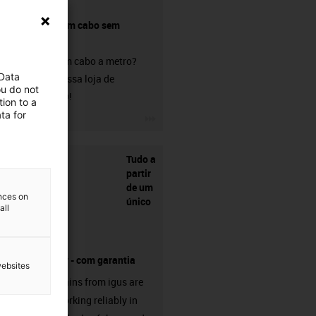
Comprar um cabo sem
conetor?
Procura um cabo a metro?
 Data
Visite a nossa loja de
ou do not
chainflex®!
ion to a
ta for
igus-icon-3arrow
Tudo a
partir
de um
ences on
único
all
fornecedor - com garantia
websites
Energy chains from igus are
already working reliably in