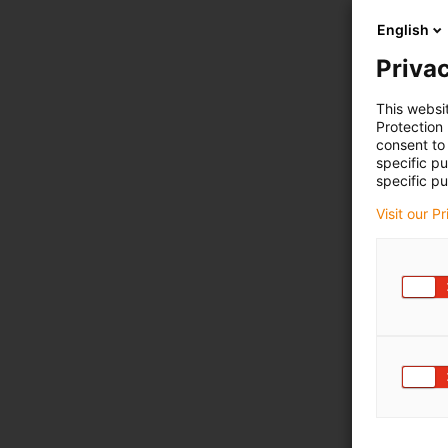
English
Privac
This websi
Protection
consent to 
specific p
specific pu
Visit our P