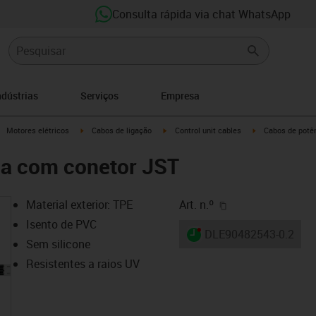
Consulta rápida via chat WhatsApp
ndústrias
Serviços
Empresa
igus-icon-arrow-right
igus-icon-arrow-right
igus-icon-arrow-right
igus-icon-arrow-r
Motores elétricos
Cabos de ligação
Control unit cables
Cabos de potê
ia com conetor JST
igus-icon-copy-cl
Material exterior: TPE
Art. n.º
Isento de PVC
igus-icon-lieferzeit-dot
DLE90482543-0.2
Sem silicone
Resistentes a raios UV