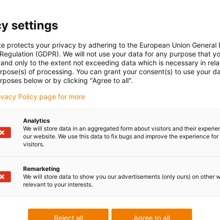
ento 0.2m, conetor reto
y settings
te protects your privacy by adhering to the European Union General
 Regulation (GDPR). We will not use your data for any purpose that y
and only to the extent not exceeding data which is necessary in relat
ão de motor adequado para motores de passo com conetores
urpose(s) of processing. You can grant your consent(s) to use your da
de controlo DLE-CU-9
rposes below or by clicking "Agree to all".
rivacy Policy page for more
Analytics
We will store data in an aggregated form about visitors and their experi
correto para o motor de passo correspondente
our website. We use this data to fix bugs and improve the experience for 
visitors.
Remarketing
We will store data to show you our advertisements (only ours) on other 
relevant to your interests.
, retardante de chama, sem silicone
Reject all
Agree to all