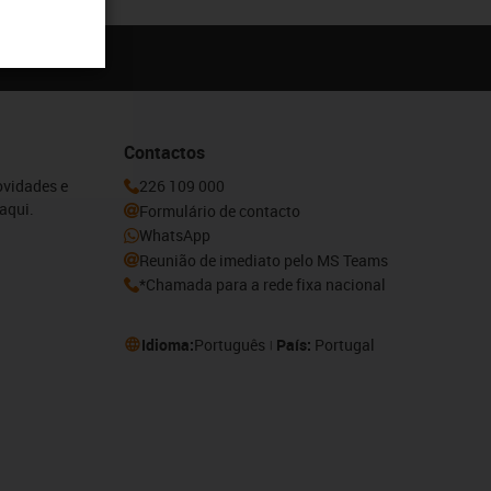
Contactos
ovidades e
226 109 000
aqui.
Formulário de contacto
WhatsApp
Reunião de imediato pelo MS Teams
*Chamada para a rede fixa nacional
Idioma:
Português
País:
Portugal