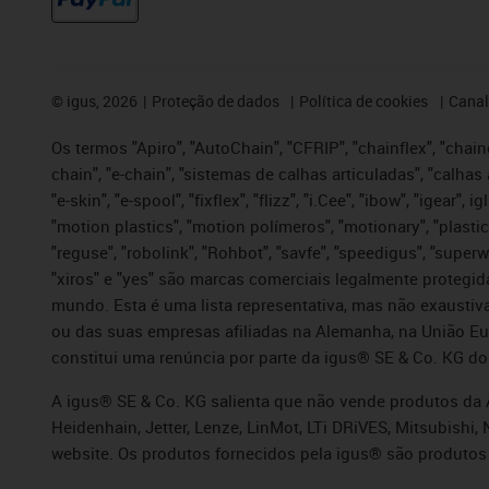
©
igus, 2026
Proteção de dados
Política de cookies
Canal
Os termos "Apiro", "AutoChain", "CFRIP", "chainflex", "chaing
chain", "e-chain", "sistemas de calhas articuladas", "calhas 
"e-skin", "e-spool", "fixflex", "flizz", "i.Cee", "ibow", "igear"
"motion plastics", "motion polímeros", "motionary", "plastic
"reguse", "robolink", "Rohbot", "savfe", "speedigus", "superwi
"xiros" e "yes" são marcas comerciais legalmente proteg
mundo. Esta é uma lista representativa, mas não exaustiva
ou das suas empresas afiliadas na Alemanha, na União Eu
constitui uma renúncia por parte da igus® SE & Co. KG do
A igus® SE & Co. KG salienta que não vende produtos da A
Heidenhain, Jetter, Lenze, LinMot, LTi DRiVES, Mitsubish
website. Os produtos fornecidos pela igus® são produtos