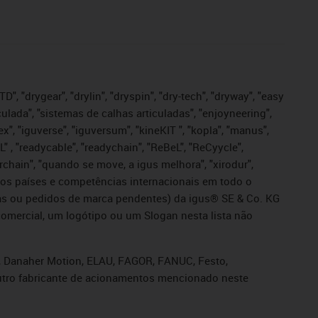
", "drygear", "drylin", "dryspin", "dry-tech", "dryway", "easy
iculada", "sistemas de calhas articuladas", "enjoyneering",
igutex", "iguverse", "iguversum", "kineKIT ", "kopla", "manus",
L" , "readycable", "readychain", "ReBeL", "ReCyycle",
sterchain", "quando se move, a igus melhora", "xirodur",
ros países e competências internacionais em todo o
tadas ou pedidos de marca pendentes) da igus® SE & Co. KG
omercial, um logótipo ou um Slogan nesta lista não
s, Danaher Motion, ELAU, FAGOR, FANUC, Festo,
 outro fabricante de acionamentos mencionado neste