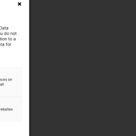
 Data
ou do not
ion to a
ta for
ences on
all
websites