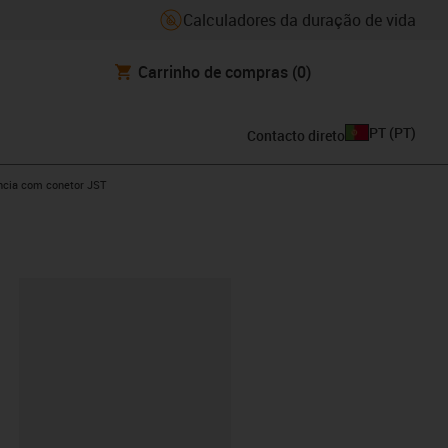
Calculadores da duração de vida
Carrinho de compras
(0)
PT
(
PT
)
Contacto direto
ight
ncia com conetor JST
ipboard