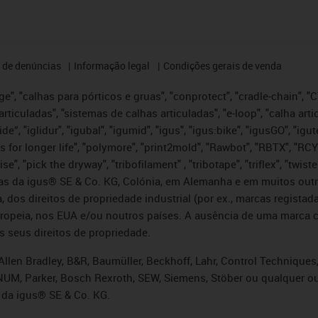
 de denúncias
Informação legal
Condições gerais de venda
e", "calhas para pórticos e gruas", "conprotect", "cradle-chain", "CTD
articuladas", "sistemas de calhas articuladas", "e-loop", "calha art
, iglide”, "iglidur", "igubal", "igumid", "igus", "igus:bike", "igusGO", "
s for longer life", "polymore", "print2mold", "Rawbot", "RBTX", "RCY
se", "pick the dryway", "tribofilament" , "tribotape", "triflex", "twi
idas da igus® SE & Co. KG, Colónia, em Alemanha e em muitos out
, dos direitos de propriedade industrial (por ex., marcas regis
ropeia, nos EUA e/ou noutros países. A ausência de uma marca c
s seus direitos de propriedade.
llen Bradley, B&R, Baumüller, Beckhoff, Lahr, Control Technique
i, NUM, Parker, Bosch Rexroth, SEW, Siemens, Stöber ou qualquer
 da igus® SE & Co. KG.