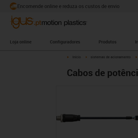
Encomende online e reduza os custos de envio
Loja online
Configuradores
Produtos
I
igus-icon-arrow-right
igus-icon-arrow-right
Início
sistemas de acionamento
Cabos de potênc