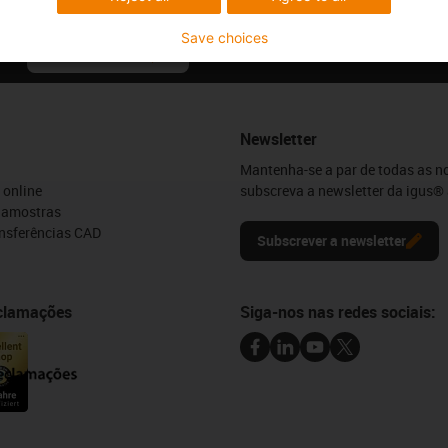
Save choices
Críticas e elogios
Newsletter
Mantenha-se a par de todas as n
 online
subscreva a newsletter da igus® 
e amostras
ansferências CAD
Subscrever a newsletter
eclamações
Siga-nos nas redes sociais: