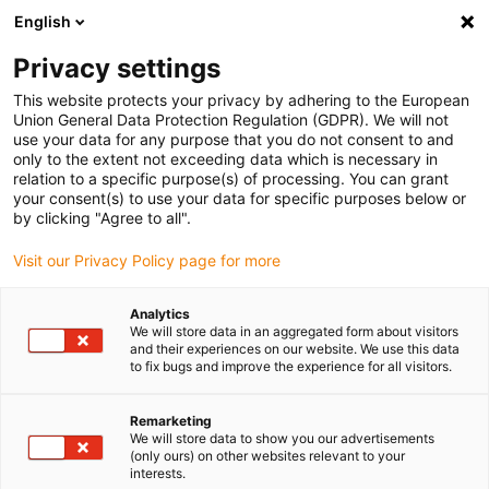
English
(0)
Privacy settings
igus-icon-arrow-right
igus-icon-arrow-right
igus-icon-arrow-right
igus-icon-arrow-r
Início
sistemas de acionamento
Motores elétricos
Sistemas
This website protects your privacy by adhering to the European
igus-icon-arrow-right
igus-icon-arrow-right
de comando para motores
Control units
Unidade de controlo drylin®
Union General Data Protection Regulation (GDPR). We will not
para configuração de acionamentos motorizados
use your data for any purpose that you do not consent to and
only to the extent not exceeding data which is necessary in
Unidade de controlo drylin®
relation to a specific purpose(s) of processing. You can grant
your consent(s) to use your data for specific purposes below or
para configuração de
by clicking "Agree to all".
acionamentos motorizados
Visit our Privacy Policy page for more
Analytics
We will store data in an aggregated form about visitors
and their experiences on our website. We use this data
to fix bugs and improve the experience for all visitors.
Remarketing
We will store data to show you our advertisements
igus-icon-lupe
igus-icon-lupe
(only ours) on other websites relevant to your
interests.