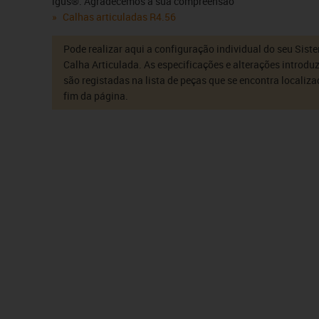
igus®. Agradecemos a sua compreensão
Calhas articuladas R4.56
Pode realizar aqui a configuração individual do seu Sist
Calha Articulada. As especificações e alterações introdu
são registadas na lista de peças que se encontra localiz
fim da página.