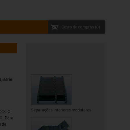
Cesto de compras
(0)
, série
Separações interiores modulares
ock. O
12. Para
s da