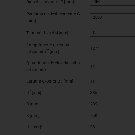
Raio de curvatura R [mm]:
Percurso de deslocamento S
[mm]:
Terminal fixo dM [mm]:
Comprimento da calha
1274
**
articulada
[mm]:
Quantidade de elos da calha
14
articulada :
Largura exterior Ba [mm]:
111
*
H
[mm]:
385
D [mm]:
285
K [mm]:
750
Hi [mm]:
56