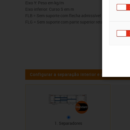
Eixo Y: Peso em kg/m
Eixo inferior: Curso S em m
FLB = Sem suporte com flecha admissível
FLG = Sem suporte com parte superior reta
Configurar a separação interior e os cabos
1. Separadores