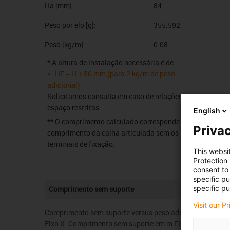
Ha [mm]:
84
Peso por elo [g]:
355.592
Peso [kg/m]:
0.08
* A altura de instalação necessária é de
HF = H + 50 mm (para 2 kg/m de peso
adicional)
Solicitamos consulta em caso de relações de
espaço restritas.
English
** O comprimento calculado corresponde ao
Privac
comprimento da calha articulada sem os
terminais de fixação.
This websi
Protection
consent to 
specific p
specific pu
Comprimento sem suporte
Visit our P
Comprimento sem suporte versus peso adicional
Eixo X: Comprimento sem suporte em m FLB/FLG