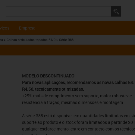
viços
Empresa
os
> Calhas articuladas tapadas E4/0
> Série R88
MODELO DESCONTINUADO
Para novas aplicações, recomendamos as novas calhas E4.1
R4.56, tecnicamente otimizadas.
+25% mais de comprimento sem suporte, maior robustez e
resistência à tração, mesmas dimensões e montagem
A série R88 está disponível em quantidades limitadas em st
suporte ao produto e o stock foram limitados a partir de 20
qualquer esclarecimento, entre em contacto com os técnico