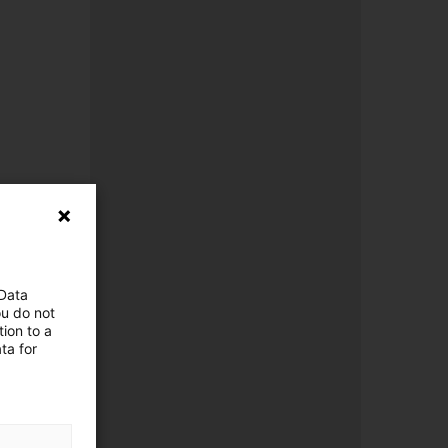
 Data
ou do not
ion to a
ta for