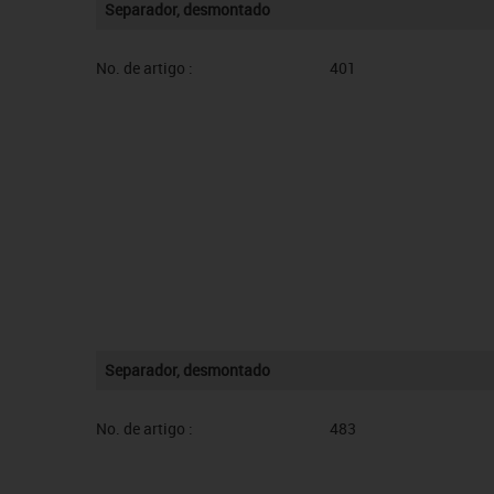
Separador, desmontado
No. de artigo :
401
Separador, desmontado
No. de artigo :
483