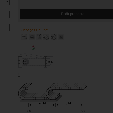
Pedir proposta
Serviços On-line:
-500
500