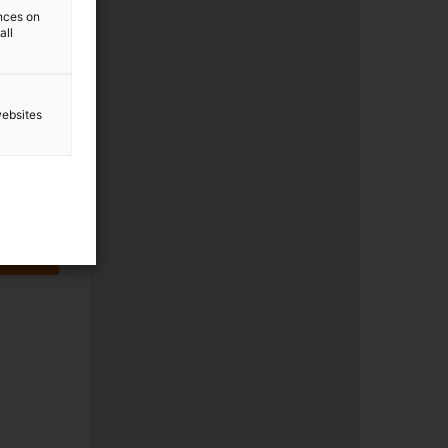
ences on
all
websites