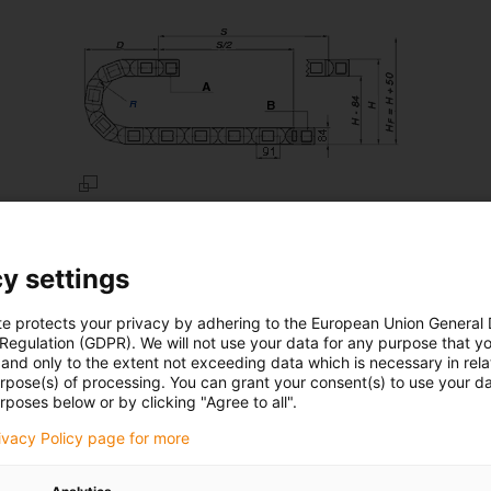
A=Ponto móvel, B=Ponto fixo
Passo: 91 mm por elo
Elos por m: 11
y settings
Curso: S
Comprimento da calha = S/2 + K
te protects your privacy by adhering to the European Union General
 Regulation (GDPR). We will not use your data for any purpose that y
and only to the extent not exceeding data which is necessary in relat
urpose(s) of processing. You can grant your consent(s) to use your da
rposes below or by clicking "Agree to all".
rivacy Policy page for more