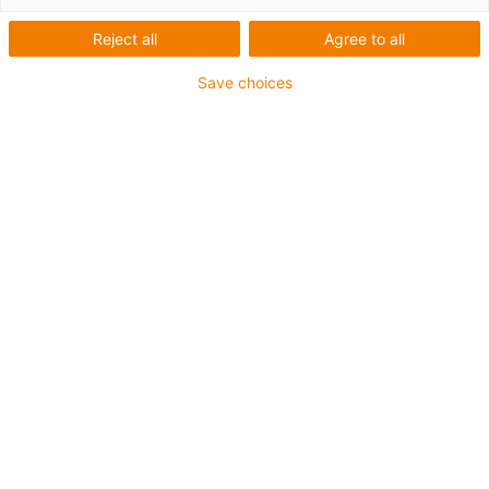
relação de transmissão.
Reject all
Agree to all
Save choices
Lista
Grelha
Quantidade de produtos
0
Infelizmente não há produtos disponíveis nesta
categoria. Precisa de apoio ou de uma solução
personalizada? O LiveChat da igus® irá ajudá-lo
imediatamente! Ou
Envie-nos uma mensagem!
Aconselhamento