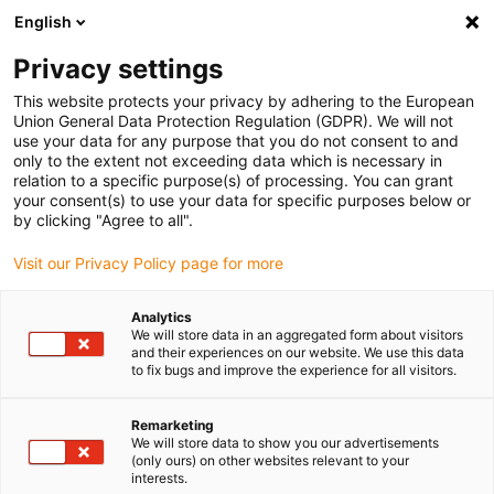
English
(0)
Privacy settings
igus-icon-arrow-right
igus-icon-arrow-right
igus-icon-arrow-right
igus-ic
Início
Rodas dentadas e cremalheiras
Engrenagens cónicas
This website protects your privacy by adhering to the European
Engrenagens cónicas relação 1:5
Union General Data Protection Regulation (GDPR). We will not
use your data for any purpose that you do not consent to and
only to the extent not exceeding data which is necessary in
relation to a specific purpose(s) of processing. You can grant
Engrenagens Cónicas com
your consent(s) to use your data for specific purposes below or
by clicking "Agree to all".
Visit our Privacy Policy page for more
Relação 1:5
Analytics
We will store data in an aggregated form about visitors
and their experiences on our website. We use this data
to fix bugs and improve the experience for all visitors.
As engrenagens cónicas de plástico são vendidas à unidade. Para
alcançar a relação de transmissão 1:5 pretendida, devem ser
encomendadas duas engrenagens cónicas.
Remarketing
We will store data to show you our advertisements
Para garantir a compatibilidade e o correto funcionamento do
(only ours) on other websites relevant to your
sistema, as engrenagens devem ter o mesmo módulo e a mesma
interests.