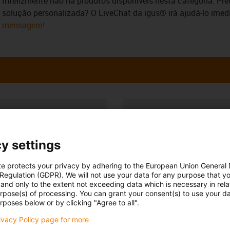
Infelizmente não há produtos disponíveis nesta categoria. Pr
solução personalizada? O LiveChat da igus® irá ajudá-lo ime
mensagem!
 esclarecer as
Consulta e prazo
almente
Pessoalmente
y settings
 Maria
Segunda - Sexta-feira: 9h - 18
51 911 928 534*
te protects your privacy by adhering to the European Union General
con-phone
Online
 Regulation (GDPR). We will not use your data for any purpose that y
and only to the extent not exceeding data which is necessary in relat
Serviço de chat
r email
urpose(s) of processing. You can grant your consent(s) to use your da
Segunda - Sexta-feira:
rposes below or by clicking "Agree to all".
9h -
rivacy Policy page for more
18h