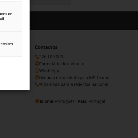
ences on
all
websites
Contactos
ovidades e
226 109 000
aqui.
Formulário de contacto
WhatsApp
Reunião de imediato pelo MS Teams
*Chamada para a rede fixa nacional
Idioma:
Português
País:
Portugal