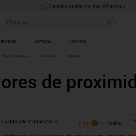
Consulta rápida via chat WhatsApp
ndústrias
Serviços
Empresa
igus-icon-arrow-right
igus-icon-arrow-right
igus-icon-arrow-right
Motores elétricos
Acessórios
Initiators
tores de proximi
Quantidade de produtos
0
Lista
Grelha