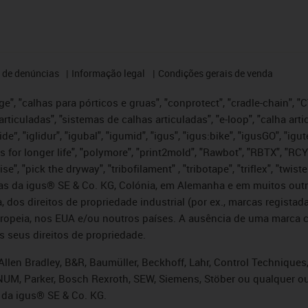
 de denúncias
Informação legal
Condições gerais de venda
e", "calhas para pórticos e gruas", "conprotect", "cradle-chain", "CTD
articuladas", "sistemas de calhas articuladas", "e-loop", "calha art
, iglide”, "iglidur", "igubal", "igumid", "igus", "igus:bike", "igusGO", "
s for longer life", "polymore", "print2mold", "Rawbot", "RBTX", "RCY
se", "pick the dryway", "tribofilament" , "tribotape", "triflex", "twi
idas da igus® SE & Co. KG, Colónia, em Alemanha e em muitos out
, dos direitos de propriedade industrial (por ex., marcas regis
ropeia, nos EUA e/ou noutros países. A ausência de uma marca c
s seus direitos de propriedade.
llen Bradley, B&R, Baumüller, Beckhoff, Lahr, Control Technique
i, NUM, Parker, Bosch Rexroth, SEW, Siemens, Stöber ou qualquer
 da igus® SE & Co. KG.