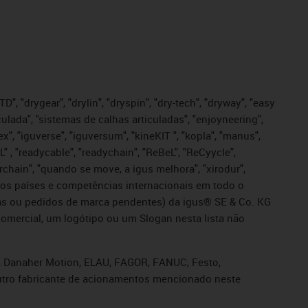
", "drygear", "drylin", "dryspin", "dry-tech", "dryway", "easy
iculada", "sistemas de calhas articuladas", "enjoyneering",
igutex", "iguverse", "iguversum", "kineKIT ", "kopla", "manus",
L" , "readycable", "readychain", "ReBeL", "ReCyycle",
sterchain", "quando se move, a igus melhora", "xirodur",
ros países e competências internacionais em todo o
tadas ou pedidos de marca pendentes) da igus® SE & Co. KG
omercial, um logótipo ou um Slogan nesta lista não
s, Danaher Motion, ELAU, FAGOR, FANUC, Festo,
 outro fabricante de acionamentos mencionado neste