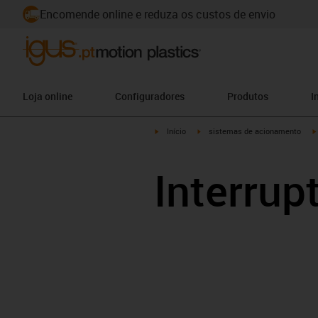
Encomende online e reduza os custos de envio
Loja online
Configuradores
Produtos
I
igus-icon-arrow-right
igus-icon-arrow-right
Início
sistemas de acionamento
Interrup