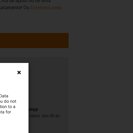
ecisa de apoio ou de uma
diatamente! Ou
Envie-nos uma
h
 Data
ou do not
ion to a
Serviço WhatsApp
ta for
De segunda a sexta: das 9h às
18h