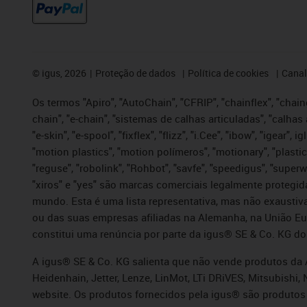
©
igus, 2026
Proteção de dados
Política de cookies
Canal
Os termos "Apiro", "AutoChain", "CFRIP", "chainflex", "chaing
chain", "e-chain", "sistemas de calhas articuladas", "calhas 
"e-skin", "e-spool", "fixflex", "flizz", "i.Cee", "ibow", "igear"
"motion plastics", "motion polímeros", "motionary", "plastic
"reguse", "robolink", "Rohbot", "savfe", "speedigus", "superwi
"xiros" e "yes" são marcas comerciais legalmente proteg
mundo. Esta é uma lista representativa, mas não exaustiva
ou das suas empresas afiliadas na Alemanha, na União Eu
constitui uma renúncia por parte da igus® SE & Co. KG do
A igus® SE & Co. KG salienta que não vende produtos da A
Heidenhain, Jetter, Lenze, LinMot, LTi DRiVES, Mitsubish
website. Os produtos fornecidos pela igus® são produtos