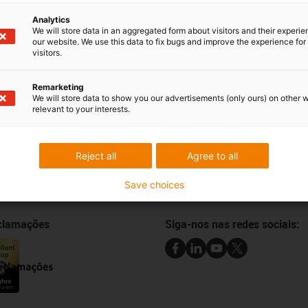
Analytics
We will store data in an aggregated form about visitors and their experi
our website. We use this data to fix bugs and improve the experience for 
Críticas e elogios
visitors.
Remarketing
We will store data to show you our advertisements (only ours) on other 
Newsletter
relevant to your interests.
Mantenha-se a par de todas as n
 online
subscreva a newsletter da igus® 
e amostras
Reject all
Agree to all
ansferências CAD
Subscrever a newsletter
Save choices
eclamações
Siga-nos nas redes sociais: