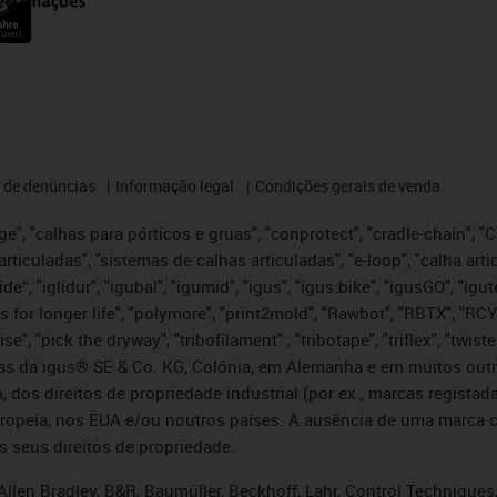
 de denúncias
Informação legal
Condições gerais de venda
e", "calhas para pórticos e gruas", "conprotect", "cradle-chain", "CTD
articuladas", "sistemas de calhas articuladas", "e-loop", "calha art
, iglide”, "iglidur", "igubal", "igumid", "igus", "igus:bike", "igusGO", "
s for longer life", "polymore", "print2mold", "Rawbot", "RBTX", "RCY
se", "pick the dryway", "tribofilament" , "tribotape", "triflex", "twi
idas da igus® SE & Co. KG, Colónia, em Alemanha e em muitos out
, dos direitos de propriedade industrial (por ex., marcas regis
ropeia, nos EUA e/ou noutros países. A ausência de uma marca c
s seus direitos de propriedade.
llen Bradley, B&R, Baumüller, Beckhoff, Lahr, Control Technique