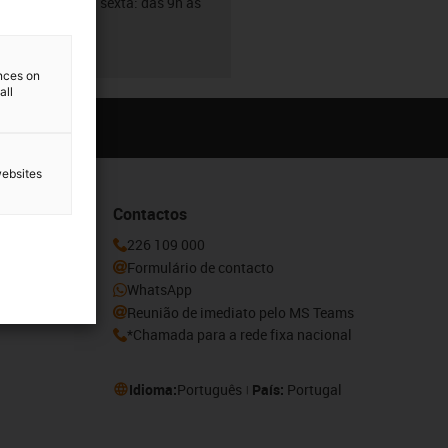
De segunda a sexta: das 9h às
18h
ences on
all
websites
Contactos
ovidades e
226 109 000
aqui.
Formulário de contacto
WhatsApp
Reunião de imediato pelo MS Teams
*Chamada para a rede fixa nacional
Idioma:
Português
País:
Portugal