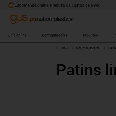
Encomende online e reduza os custos de envio
Loja online
Configuradores
Produtos
I
igus-icon-arrow-right
igus-icon-arrow-right
igus-ico
Início
Sistemas lineares
Guias
Patins l