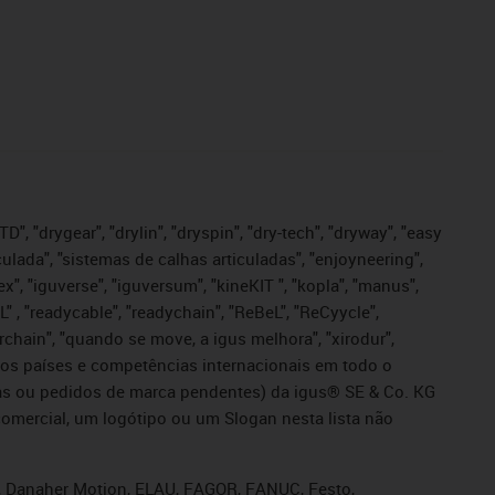
", "drygear", "drylin", "dryspin", "dry-tech", "dryway", "easy
iculada", "sistemas de calhas articuladas", "enjoyneering",
igutex", "iguverse", "iguversum", "kineKIT ", "kopla", "manus",
L" , "readycable", "readychain", "ReBeL", "ReCyycle",
sterchain", "quando se move, a igus melhora", "xirodur",
ros países e competências internacionais em todo o
tadas ou pedidos de marca pendentes) da igus® SE & Co. KG
omercial, um logótipo ou um Slogan nesta lista não
s, Danaher Motion, ELAU, FAGOR, FANUC, Festo,