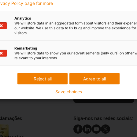
Segunda - Sexta-feira:
rivacy Policy page for more
9h -
18h
Analytics
We will store data in an aggregated form about visitors and their experi
our website. We use this data to fix bugs and improve the experience for 
visitors.
Críticas e elogios
Remarketing
We will store data to show you our advertisements (only ours) on other 
relevant to your interests.
Newsletter
Mantenha-se a par de todas as n
Reject all
Agree to all
 online
subscreva a newsletter da igus® 
e amostras
Save choices
ansferências CAD
Subscrever a newsletter
eclamações
Siga-nos nas redes sociais: