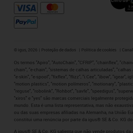
©
igus, 2026
Proteção de dados
Política de cookies
Canal
Os termos "Apiro", "AutoChain", "CFRIP", "chainflex", "chaing
chain", "e-chain", "sistemas de calhas articuladas", "calhas 
"e-skin", "e-spool", "fixflex", "flizz", "i.Cee", "ibow", "igear"
"motion plastics", "motion polímeros", "motionary", "plastic
"reguse", "robolink", "Rohbot", "savfe", "speedigus", "superwi
"xiros" e "yes" são marcas comerciais legalmente proteg
mundo. Esta é uma lista representativa, mas não exaustiva
ou das suas empresas afiliadas na Alemanha, na União Eu
constitui uma renúncia por parte da igus® SE & Co. KG do
A igus® SE & Co. KG salienta que não vende produtos da A