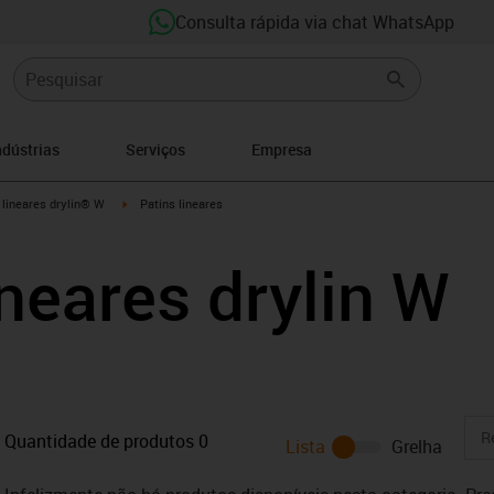
Consulta rápida via chat WhatsApp
ndústrias
Serviços
Empresa
n-arrow-right
igus-icon-arrow-right
 lineares drylin® W
Patins lineares
ineares drylin W
Quantidade de produtos
0
Lista
Grelha