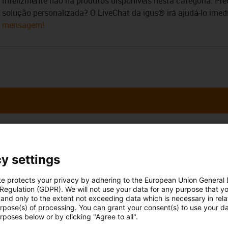
Infelizmente não há produtos disponíveis nesta categoria. Pr
solução personalizada? O LiveChat da igus® irá ajudá-lo ime
mensagem!
 esclarecer as
Consulta e prazo
almente
y settings
Pessoalmente
te protects your privacy by adhering to the European Union General
 Maria
Segunda - Sexta-feira: 9h - 18
 Regulation (GDPR). We will not use your data for any purpose that y
51 911 928 534*
con-phone
and only to the extent not exceeding data which is necessary in relat
Online
urpose(s) of processing. You can grant your consent(s) to use your da
rposes below or by clicking "Agree to all".
Serviço de chat
r email