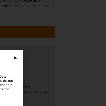
ecisa de apoio ou de uma
diatamente! Ou
Envie-nos uma
h
 Data
ou do not
ion to a
Serviço WhatsApp
ta for
De segunda a sexta: das 9h às
18h