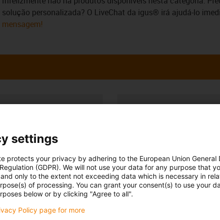
Infelizmente não há produtos disponíveis nesta categoria. Pr
solução personalizada? O LiveChat da igus® irá ajudá-lo ime
mensagem!
 esclarecer as
Consulta e prazo
almente
Pessoalmente
y settings
 Maria
Segunda - Sexta-feira: 9h - 18
51 911 928 534*
te protects your privacy by adhering to the European Union General
con-phone
Online
 Regulation (GDPR). We will not use your data for any purpose that y
and only to the extent not exceeding data which is necessary in relat
Serviço de chat
r email
urpose(s) of processing. You can grant your consent(s) to use your da
Segunda - Sexta-feira:
rposes below or by clicking "Agree to all".
9h -
rivacy Policy page for more
18h