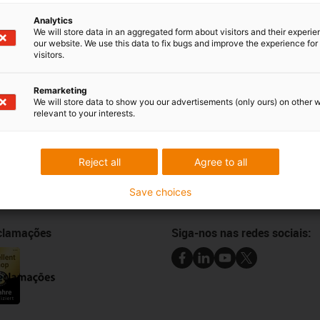
Analytics
We will store data in an aggregated form about visitors and their experi
our website. We use this data to fix bugs and improve the experience for 
Críticas e elogios
visitors.
Remarketing
We will store data to show you our advertisements (only ours) on other 
Newsletter
relevant to your interests.
Mantenha-se a par de todas as n
 online
subscreva a newsletter da igus® 
e amostras
Reject all
Agree to all
ansferências CAD
Subscrever a newsletter
Save choices
eclamações
Siga-nos nas redes sociais: