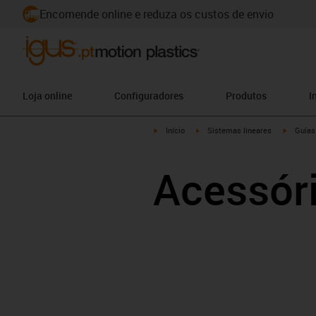
Encomende online e reduza os custos de envio
Loja online
Configuradores
Produtos
I
igus-icon-arrow-right
igus-icon-arrow-right
igus-ico
Início
Sistemas lineares
Guias
Acessóri