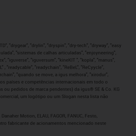
", "drygear", "drylin", "dryspin", "dry-tech", "dryway", "easy
iculada", "sistemas de calhas articuladas", "enjoyneering",
igutex", "iguverse", "iguversum", "kineKIT ", "kopla", "manus",
L" , "readycable", "readychain", "ReBeL", "ReCyycle",
sterchain", "quando se move, a igus melhora", "xirodur",
ros países e competências internacionais em todo o
tadas ou pedidos de marca pendentes) da igus® SE & Co. KG
omercial, um logótipo ou um Slogan nesta lista não
s, Danaher Motion, ELAU, FAGOR, FANUC, Festo,
 outro fabricante de acionamentos mencionado neste