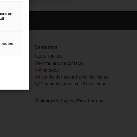
ences on
all
websites
Contactos
ovidades e
226 109 000
aqui.
Formulário de contacto
WhatsApp
Reunião de imediato pelo MS Teams
*Chamada para a rede fixa nacional
Idioma:
Português
País:
Portugal