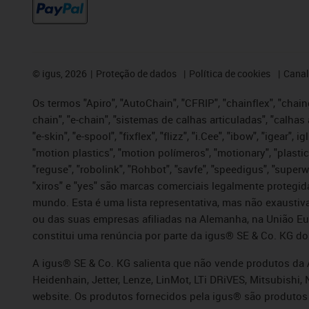
©
igus, 2026
Proteção de dados
Política de cookies
Canal
Os termos "Apiro", "AutoChain", "CFRIP", "chainflex", "chaing
chain", "e-chain", "sistemas de calhas articuladas", "calhas 
"e-skin", "e-spool", "fixflex", "flizz", "i.Cee", "ibow", "igear"
"motion plastics", "motion polímeros", "motionary", "plastic
"reguse", "robolink", "Rohbot", "savfe", "speedigus", "superwi
"xiros" e "yes" são marcas comerciais legalmente proteg
mundo. Esta é uma lista representativa, mas não exaustiva
ou das suas empresas afiliadas na Alemanha, na União Eu
constitui uma renúncia por parte da igus® SE & Co. KG do
A igus® SE & Co. KG salienta que não vende produtos da A
Heidenhain, Jetter, Lenze, LinMot, LTi DRiVES, Mitsubish
website. Os produtos fornecidos pela igus® são produtos