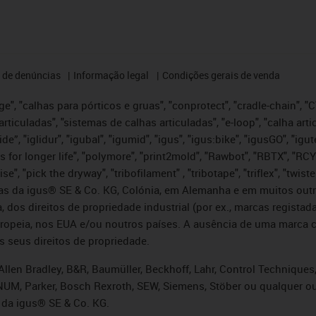
 de denúncias
Informação legal
Condições gerais de venda
e", "calhas para pórticos e gruas", "conprotect", "cradle-chain", "CTD
articuladas", "sistemas de calhas articuladas", "e-loop", "calha art
, iglide”, "iglidur", "igubal", "igumid", "igus", "igus:bike", "igusGO", "
s for longer life", "polymore", "print2mold", "Rawbot", "RBTX", "RCY
se", "pick the dryway", "tribofilament" , "tribotape", "triflex", "twi
idas da igus® SE & Co. KG, Colónia, em Alemanha e em muitos out
, dos direitos de propriedade industrial (por ex., marcas regis
ropeia, nos EUA e/ou noutros países. A ausência de uma marca c
s seus direitos de propriedade.
llen Bradley, B&R, Baumüller, Beckhoff, Lahr, Control Technique
i, NUM, Parker, Bosch Rexroth, SEW, Siemens, Stöber ou qualquer
 da igus® SE & Co. KG.