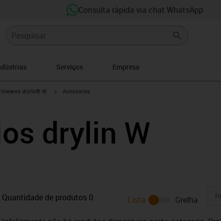
Consulta rápida via chat WhatsApp
ndústrias
Serviços
Empresa
n-arrow-right
igus-icon-arrow-right
 lineares drylin® W
Acessórios
os drylin W
Quantidade de produtos
0
Lista
Grelha