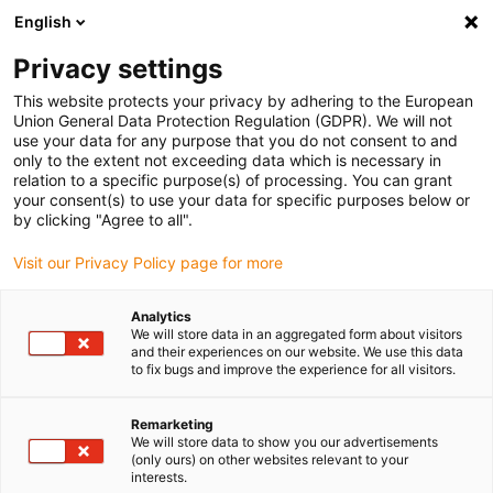
English
(0)
Privacy settings
igus-icon-arrow-right
igus-icon-arrow-right
igus-icon-arrow-right
igus-icon-arrow-right
Início
Conetores
Conetor modular
Bloqueio
This website protects your privacy by adhering to the European
Union General Data Protection Regulation (GDPR). We will not
use your data for any purpose that you do not consent to and
only to the extent not exceeding data which is necessary in
Bloqueio
relation to a specific purpose(s) of processing. You can grant
your consent(s) to use your data for specific purposes below or
by clicking "Agree to all".
Visit our Privacy Policy page for more
Analytics
We will store data in an aggregated form about visitors
and their experiences on our website. We use this data
to fix bugs and improve the experience for all visitors.
Lista
Grelha
Remarketing
We will store data to show you our advertisements
Quantidade de produtos
0
(only ours) on other websites relevant to your
interests.