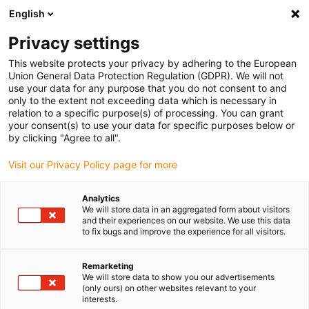
English
(0)
Privacy settings
igus-icon-arrow-right
igus-icon-arrow-right
igus-icon-arrow-right
igus-icon-arrow-right
Início
Conetores
Conetor modular
Caixa
This website protects your privacy by adhering to the European
Union General Data Protection Regulation (GDPR). We will not
use your data for any purpose that you do not consent to and
only to the extent not exceeding data which is necessary in
Caixa
relation to a specific purpose(s) of processing. You can grant
your consent(s) to use your data for specific purposes below or
by clicking "Agree to all".
Visit our Privacy Policy page for more
Analytics
We will store data in an aggregated form about visitors
and their experiences on our website. We use this data
to fix bugs and improve the experience for all visitors.
Lista
Grelha
Remarketing
We will store data to show you our advertisements
Quantidade de produtos
0
(only ours) on other websites relevant to your
interests.