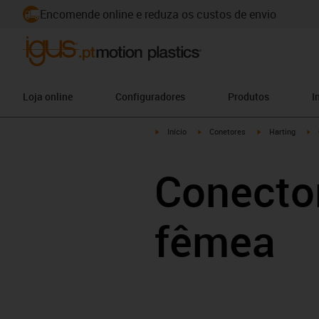
Encomende online e reduza os custos de envio
Loja online
Configuradores
Produtos
I
igus-icon-arrow-right
igus-icon-arrow-right
igus-icon-arrow-
ig
Início
Conetores
Harting
Conecto
fêmea