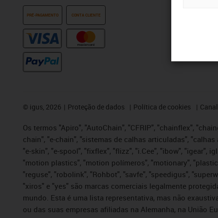
PRÉ-PAGAMENTO
CONTA CLIENTE
©
igus, 2026
Proteção de dados
Política de cookies
Canal
Os termos "Apiro", "AutoChain", "CFRIP", "chainflex", "chaing
chain", "e-chain", "sistemas de calhas articuladas", "calhas 
"e-skin", "e-spool", "fixflex", "flizz", "i.Cee", "ibow", "igear"
"motion plastics", "motion polímeros", "motionary", "plastic
"reguse", "robolink", "Rohbot", "savfe", "speedigus", "superwi
"xiros" e "yes" são marcas comerciais legalmente proteg
mundo. Esta é uma lista representativa, mas não exaustiva
ou das suas empresas afiliadas na Alemanha, na União Eu