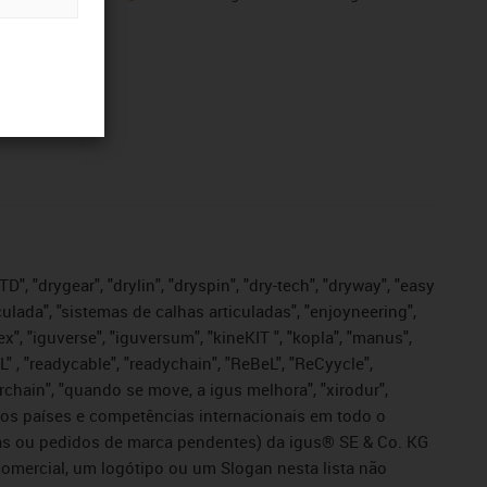
", "drygear", "drylin", "dryspin", "dry-tech", "dryway", "easy
iculada", "sistemas de calhas articuladas", "enjoyneering",
igutex", "iguverse", "iguversum", "kineKIT ", "kopla", "manus",
L" , "readycable", "readychain", "ReBeL", "ReCyycle",
sterchain", "quando se move, a igus melhora", "xirodur",
ros países e competências internacionais em todo o
tadas ou pedidos de marca pendentes) da igus® SE & Co. KG
omercial, um logótipo ou um Slogan nesta lista não