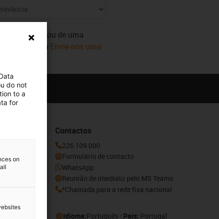
ecisa de apoio ou de uma
diatamente! Ou
Envie-nos uma
 Data
ou do not
ion to a
ta for
Contactos
ovidades e
226 109 000
aqui.
Formulário de contacto
ences on
WhatsApp
all
Reunião de imediato pelo MS Teams
*Chamada para a rede fixa nacional
websites
Idioma:
Português
País:
Portugal