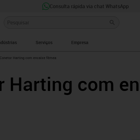
Consulta rápida via chat WhatsApp
ndústrias
Serviços
Empresa
right
us-icon-arrow-right
Conetor Harting com encaixe fêmea
r Harting com en