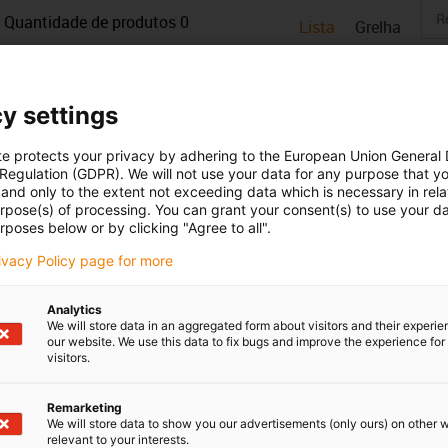
Quantidade de produtos
0
Lista
Grelha
Infelizmente não há produtos disponíveis nesta categoria. Pr
solução personalizada? O LiveChat da igus® irá ajudá-lo ime
y settings
mensagem!
te protects your privacy by adhering to the European Union General
 Regulation (GDPR). We will not use your data for any purpose that y
Críticas e elogios
and only to the extent not exceeding data which is necessary in relat
urpose(s) of processing. You can grant your consent(s) to use your da
rposes below or by clicking "Agree to all".
rivacy Policy page for more
Newsletter
Mantenha-se a par de todas as n
Analytics
 online
subscreva a newsletter da igus® 
We will store data in an aggregated form about visitors and their experi
e amostras
our website. We use this data to fix bugs and improve the experience for 
visitors.
ansferências CAD
Subscrever a newsletter
Remarketing
We will store data to show you our advertisements (only ours) on other 
eclamações
Siga-nos nas redes sociais:
relevant to your interests.