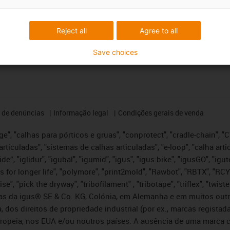
Reject all
Agree to all
Save choices
 de denúncias
Informação legal
Condições gerais de venda
e", "calhas para pórticos e gruas", "conprotect", "cradle-chain", "CTD
articuladas", "sistemas de calhas articuladas", "e-loop", "calha art
, iglide”, "iglidur", "igubal", "igumid", "igus", "igus:bike", "igusGO", "
s for longer life", "polymore", "print2mold", "Rawbot", "RBTX", "RCY
se", "pick the dryway", "tribofilament" , "tribotape", "triflex", "twi
idas da igus® SE & Co. KG, Colónia, em Alemanha e em muitos out
, dos direitos de propriedade industrial (por ex., marcas regis
ropeia, nos EUA e/ou noutros países. A ausência de uma marca c