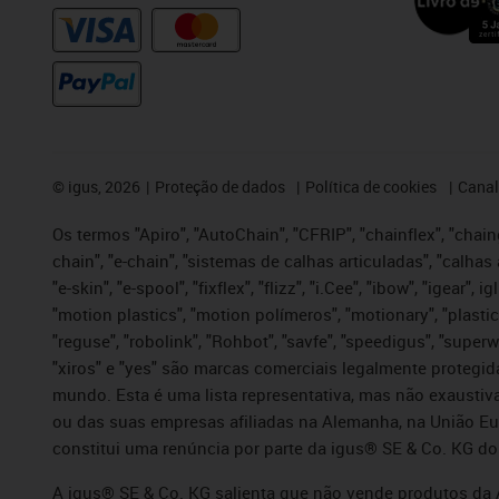
©
igus, 2026
Proteção de dados
Política de cookies
Canal
Os termos "Apiro", "AutoChain", "CFRIP", "chainflex", "chaing
chain", "e-chain", "sistemas de calhas articuladas", "calhas 
"e-skin", "e-spool", "fixflex", "flizz", "i.Cee", "ibow", "igear"
"motion plastics", "motion polímeros", "motionary", "plastic
"reguse", "robolink", "Rohbot", "savfe", "speedigus", "superwi
"xiros" e "yes" são marcas comerciais legalmente proteg
mundo. Esta é uma lista representativa, mas não exaustiva
ou das suas empresas afiliadas na Alemanha, na União Eu
constitui uma renúncia por parte da igus® SE & Co. KG do
A igus® SE & Co. KG salienta que não vende produtos da A