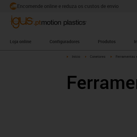
Encomende online e reduza os custos de envio
Loja online
Configuradores
Produtos
I
igus-icon-arrow-right
igus-icon-arrow-right
igus-icon-arrow-
Início
Conetores
Ferramentas 
Ferrame