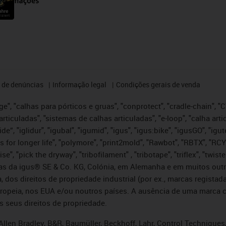
 de denúncias
Informação legal
Condições gerais de venda
e", "calhas para pórticos e gruas", "conprotect", "cradle-chain", "CTD
articuladas", "sistemas de calhas articuladas", "e-loop", "calha art
, iglide”, "iglidur", "igubal", "igumid", "igus", "igus:bike", "igusGO", "
s for longer life", "polymore", "print2mold", "Rawbot", "RBTX", "RCY
se", "pick the dryway", "tribofilament" , "tribotape", "triflex", "twi
idas da igus® SE & Co. KG, Colónia, em Alemanha e em muitos out
, dos direitos de propriedade industrial (por ex., marcas regis
ropeia, nos EUA e/ou noutros países. A ausência de uma marca c
s seus direitos de propriedade.
llen Bradley, B&R, Baumüller, Beckhoff, Lahr, Control Technique