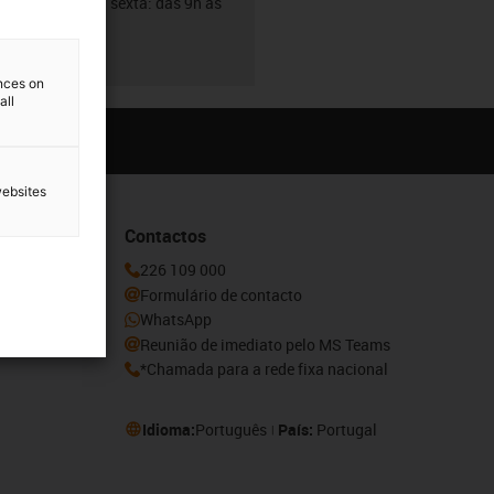
De segunda a sexta: das 9h às
18h
ences on
all
websites
Contactos
ovidades e
226 109 000
aqui.
Formulário de contacto
WhatsApp
Reunião de imediato pelo MS Teams
*Chamada para a rede fixa nacional
Idioma:
Português
País:
Portugal