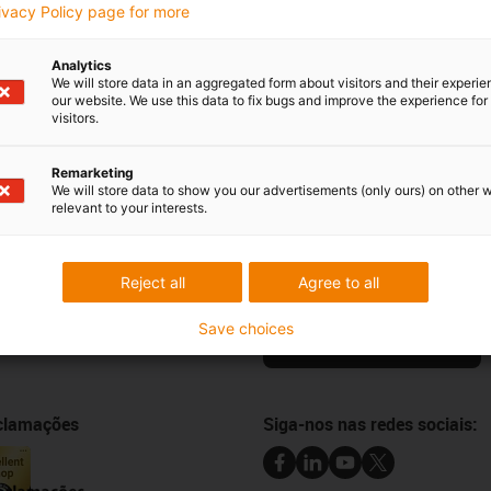
Segunda - Sexta-feira:
rivacy Policy page for more
9h -
18h
Analytics
We will store data in an aggregated form about visitors and their experi
our website. We use this data to fix bugs and improve the experience for 
visitors.
Críticas e elogios
Remarketing
We will store data to show you our advertisements (only ours) on other 
relevant to your interests.
Newsletter
Mantenha-se a par de todas as n
Reject all
Agree to all
 online
subscreva a newsletter da igus® 
e amostras
Save choices
ansferências CAD
Subscrever a newsletter
eclamações
Siga-nos nas redes sociais: