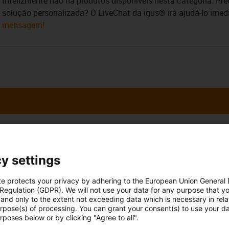
Infelizmente não há produtos disponíveis nesta categoria. Pr
solução personalizada? O LiveChat da igus® irá ajudá-lo ime
mensagem!
 esclarecer as
Consulta e prazo
almente
y settings
Pessoalmente
te protects your privacy by adhering to the European Union General
o Carvalho
Segunda - Sexta-feira: 9h - 18
 Regulation (GDPR). We will not use your data for any purpose that y
6 199 105*
con-phone
and only to the extent not exceeding data which is necessary in relat
Online
urpose(s) of processing. You can grant your consent(s) to use your da
rposes below or by clicking "Agree to all".
Serviço de chat
r email