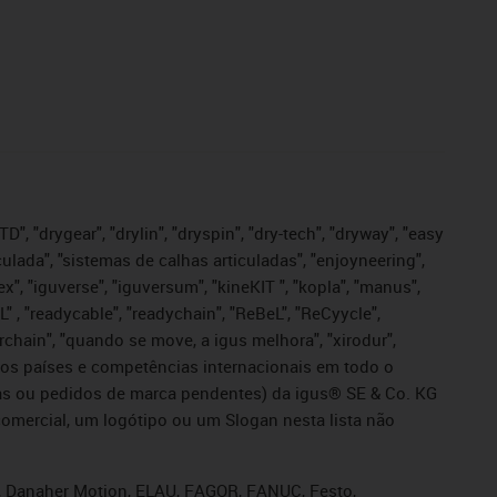
", "drygear", "drylin", "dryspin", "dry-tech", "dryway", "easy
iculada", "sistemas de calhas articuladas", "enjoyneering",
igutex", "iguverse", "iguversum", "kineKIT ", "kopla", "manus",
L" , "readycable", "readychain", "ReBeL", "ReCyycle",
sterchain", "quando se move, a igus melhora", "xirodur",
ros países e competências internacionais em todo o
tadas ou pedidos de marca pendentes) da igus® SE & Co. KG
omercial, um logótipo ou um Slogan nesta lista não
s, Danaher Motion, ELAU, FAGOR, FANUC, Festo,