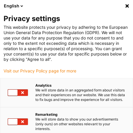
English
Privacy settings
This website protects your privacy by adhering to the European
Union General Data Protection Regulation (GDPR). We will not
use your data for any purpose that you do not consent to and
only to the extent not exceeding data which is necessary in
Roadshow de automação
relation to a specific purpose(s) of processing. You can grant
your consent(s) to use your data for specific purposes below or
low-cost
by clicking "Agree to all".
Visit our Privacy Policy page for more
Levamos os nossos produtos até si!
Analytics
We will store data in an aggregated form about visitors
A nossa exposição interna leva a experiência da feira
and their experiences on our website. We use this data
comercial até à sua empresa e é totalmente
to fix bugs and improve the experience for all visitors.
personalizada de acordo com as suas necessidades.
São apresentados produtos novos e comprovados que
Remarketing
são relevantes para a sua empresa. O pessoal de vendas
We will store data to show you our advertisements
(only ours) on other websites relevant to your
individual estará disponível para conversações
interests.