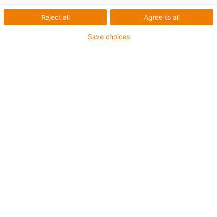
individuais.
Reject all
Agree to all
Save choices
Estou interessado na exposição itinerante
E-mail
*
Nome próprio
*
Apelido
*