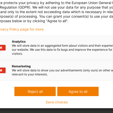
te protects your privacy by adhering to the European Union General
 Regulation (GDPR). We will not use your data for any purpose that y
and only to the extent not exceeding data which is necessary in relat
urpose(s) of processing. You can grant your consent(s) to use your da
rposes below or by clicking "Agree to all".
rivacy Policy page for more
Analytics
We will store data in an aggregated form about visitors and their experi
our website. We use this data to fix bugs and improve the experience for 
visitors.
rigatórios.
Remarketing
ões sobre os produtos e serviços solicitados por si, até que essa autoriz
We will store data to show you our advertisements (only ours) on other 
relevant to your interests.
ilizador consente em receber comunicações de marketing através do ender
 pessoais, consulte a nossa
política de privacidade
Reject all
Agree to all
Save choices