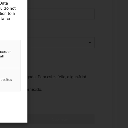
 Data
ou do not
ion to a
ta for
ences on
all
ação seja revogada. Para este efeito, a igus® irá
websites
eço de e-mail fornecido.
Submeter