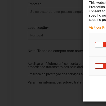
This websi
Empresa
Protection
consent to 
specific p
specific pu
Visit our P
Localização
*
Nota: Todos os campos com asterisco (*) são ob
Ao clicar em “Submeter”, concorda em receber informaç
proceder ao tratamento dos seus dados pessoais.
Em troca da prestação dos serviços solicitados, o ut
Para mais informações sobre o tratamento dos dados