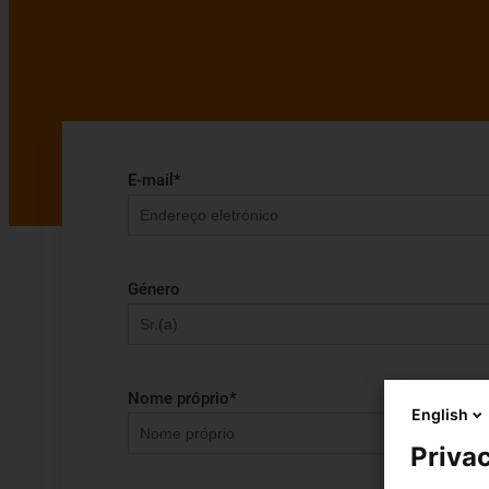
E-mail
*
Género
Nome próprio
*
English
Privac