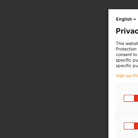
English
Privac
This websi
Protection
consent to 
specific p
specific pu
Visit our P