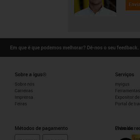
Envia
Em que é que podemos melhorar? Dê-nos o seu feedback.
Sobre a igus®
Serviços
Sobre nós
myigus
Carreiras
Ferramentas
Imprensa
Expositor d
Feiras
Portal de tr
Métodos de pagamento
Prémios
Livro de r