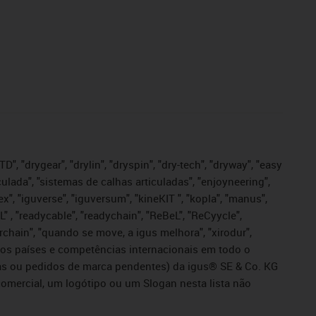
", "drygear", "drylin", "dryspin", "dry-tech", "dryway", "easy
iculada", "sistemas de calhas articuladas", "enjoyneering",
igutex", "iguverse", "iguversum", "kineKIT ", "kopla", "manus",
L" , "readycable", "readychain", "ReBeL", "ReCyycle",
sterchain", "quando se move, a igus melhora", "xirodur",
ros países e competências internacionais em todo o
tadas ou pedidos de marca pendentes) da igus® SE & Co. KG
omercial, um logótipo ou um Slogan nesta lista não