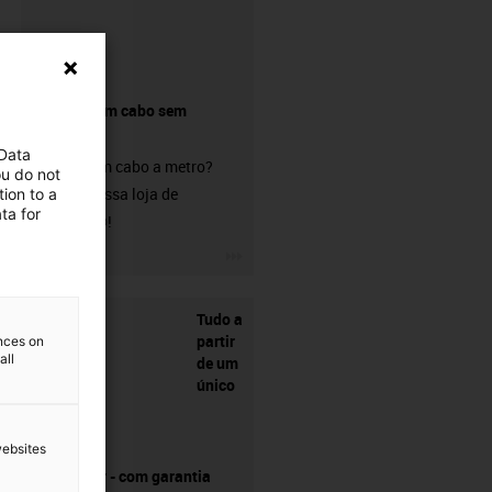
Comprar um cabo sem
conetor?
 Data
Procura um cabo a metro?
ou do not
Visite a nossa loja de
ion to a
ta for
chainflex®!
igus-icon-3arrow
Tudo a
partir
ences on
all
de um
único
websites
fornecedor - com garantia