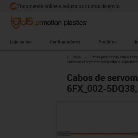
Encomende online e reduza os custos de envio
Loja online
Configuradores
Produtos
I
igus-icon-arrow-right
igus-icon-arrow-right
Início
Cabos para calhas articuladas
Cabos de servomotor readycable® semelhant
Cabos de servom
6FX_002-5DQ38, 