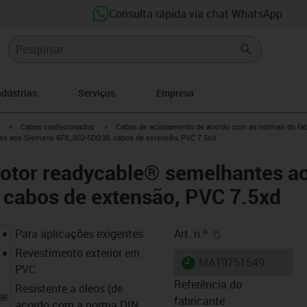
Consulta rápida via chat WhatsApp
ndústrias
Serviços
Empresa
igus-icon-arrow-right
igus-icon-arrow-right
Cabos confecionados
Cabos de acionamento de acordo com as normas do fab
es aos Siemens 6FX_002-5DQ38, cabos de extensão, PVC 7.5xd
otor readycable® semelhantes a
cabos de extensão, PVC 7.5xd
igus-icon-copy-cl
Para aplicações exigentes
Art. n.º
Revestimento exterior em
igus-icon-lieferzeit
MAT9751549
PVC
Referência do
Resistente a óleos (de
fabricante
acordo com a norma DIN