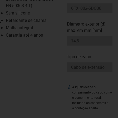
EN 50363-4-1)
Sem silicone
igus-icon-lupe
Retardante de chama
Diâmetro exterior (d)
Malha integral
máx. em mm [mm]
Garantia até 4 anos
Tipo de cabo
A igus® define o
igus-icon-info
comprimento do cabo como
o comprimento total,
incluindo os conectores ou
a confeção aberta.