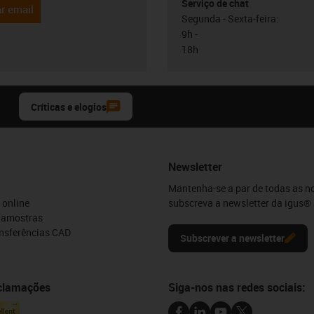
Serviço de chat
r email
Segunda - Sexta-feira:
9h -
18h
Críticas e elogios
Newsletter
Mantenha-se a par de todas as n
 online
subscreva a newsletter da igus® 
e amostras
ansferências CAD
Subscrever a newsletter
eclamações
Siga-nos nas redes sociais: