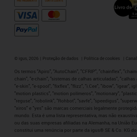
PRÉ-PAGAMENTO
CONTA CLIENTE
©
igus, 2026
Proteção de dados
Política de cookies
Canal
Os termos "Apiro", "AutoChain", "CFRIP", "chainflex", "chaing
chain", "e-chain", "sistemas de calhas articuladas", "calhas 
"e-skin", "e-spool", "fixflex", "flizz", "i.Cee", "ibow", "igear"
"motion plastics", "motion polímeros", "motionary", "plastic
"reguse", "robolink", "Rohbot", "savfe", "speedigus", "superwi
"xiros" e "yes" são marcas comerciais legalmente proteg
mundo. Esta é uma lista representativa, mas não exaustiva
ou das suas empresas afiliadas na Alemanha, na União Eu
constitui uma renúncia por parte da igus® SE & Co. KG do