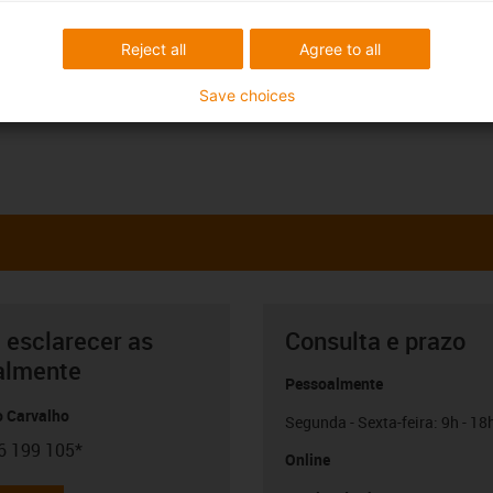
Reject all
Agree to all
Save choices
 esclarecer as
Consulta e prazo
almente
Pessoalmente
o Carvalho
Segunda - Sexta-feira: 9h - 18
6 199 105*
con-phone
Online