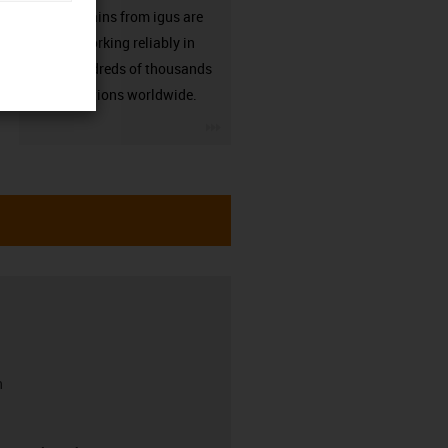
Energy chains from igus are
already working reliably in
many hundreds of thousands
of applications worldwide.
igus-icon-3arrow
h