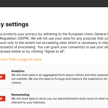
y settings
te protects your privacy by adhering to the European Union General
 Regulation (GDPR). We will not use your data for any purpose that y
and only to the extent not exceeding data which is necessary in relat
urpose(s) of processing. You can grant your consent(s) to use your da
rposes below or by clicking "Agree to all".
rivacy Policy page for more
Analytics
We will store data in an aggregated form about visitors and their experi
our website. We use this data to fix bugs and improve the experience for 
visitors.
Remarketing
We will store data to show you our advertisements (only ours) on other 
relevant to your interests.