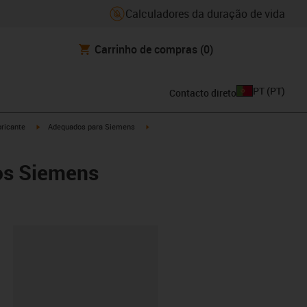
Calculadores da duração de vida
Carrinho de compras
(0)
PT
(
PT
)
Contacto direto
igus-icon-arrow-right
igus-icon-arrow-right
ricante
Adequados para Siemens
os Siemens
ipboard