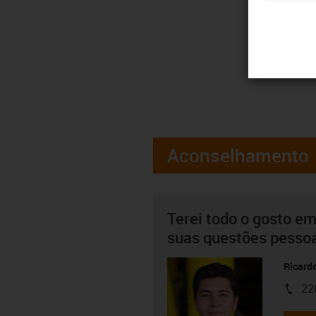
Aconselhamento
Terei todo o gosto em
suas questões pesso
Ricard
22
igus-i