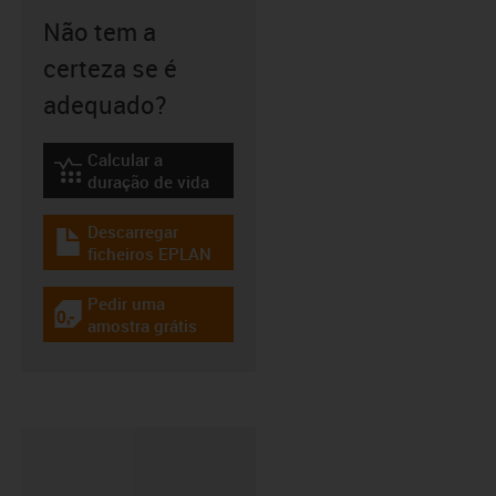
Não tem a
certeza se é
adequado?
Calcular a
igus-icon-lebensdauerrechner
duração de vida
Descarregar
igus-icon-download-plan
ficheiros EPLAN
Pedir uma
igus-icon-gratismuster
amostra grátis