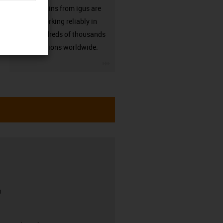
Energy chains from igus are
already working reliably in
many hundreds of thousands
of applications worldwide.
igus-icon-3arrow
h