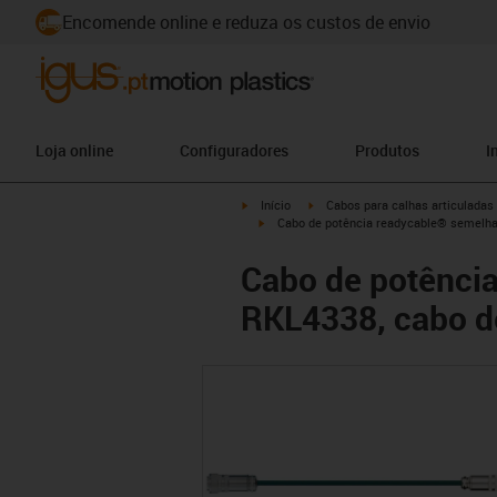
Encomende online e reduza os custos de envio
Loja online
Configuradores
Produtos
I
igus-icon-arrow-right
igus-icon-arrow-right
Início
Cabos para calhas articuladas
igus-icon-arrow-right
Cabo de potência readycable® semelha
Cabo de potênci
RKL4338, cabo d