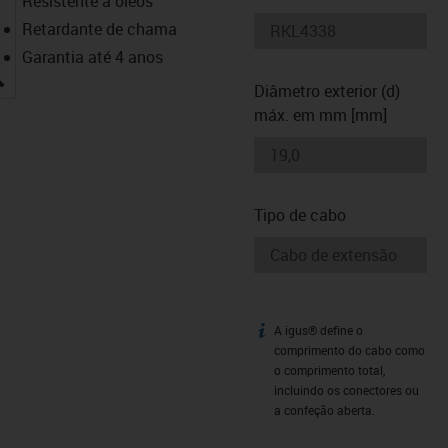
Resistente a óleos
Retardante de chama
Garantia até 4 anos
igus-icon-lupe
Diâmetro exterior (d)
máx. em mm [mm]
Tipo de cabo
A igus® define o
igus-icon-info
comprimento do cabo como
o comprimento total,
incluindo os conectores ou
a confeção aberta.