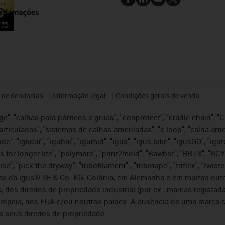
 de denúncias
Informação legal
Condições gerais de venda
e", "calhas para pórticos e gruas", "conprotect", "cradle-chain", "CTD
articuladas", "sistemas de calhas articuladas", "e-loop", "calha art
, iglide”, "iglidur", "igubal", "igumid", "igus", "igus:bike", "igusGO", "
s for longer life", "polymore", "print2mold", "Rawbot", "RBTX", "RCY
se", "pick the dryway", "tribofilament" , "tribotape", "triflex", "twi
idas da igus® SE & Co. KG, Colónia, em Alemanha e em muitos out
, dos direitos de propriedade industrial (por ex., marcas regis
ropeia, nos EUA e/ou noutros países. A ausência de uma marca c
s seus direitos de propriedade.