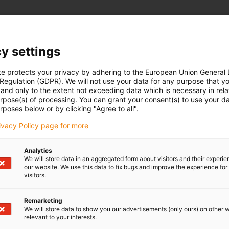
y settings
te protects your privacy by adhering to the European Union General
 Regulation (GDPR). We will not use your data for any purpose that y
and only to the extent not exceeding data which is necessary in relat
urpose(s) of processing. You can grant your consent(s) to use your da
rposes below or by clicking "Agree to all".
rivacy Policy page for more
Analytics
We will store data in an aggregated form about visitors and their experi
our website. We use this data to fix bugs and improve the experience for 
visitors.
Remarketing
We will store data to show you our advertisements (only ours) on other 
relevant to your interests.