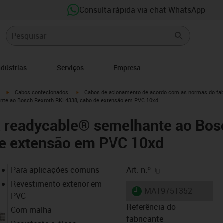
Consulta rápida via chat WhatsApp
ndústrias
Serviços
Empresa
igus-icon-arrow-right
igus-icon-arrow-right
Cabos confecionados
Cabos de acionamento de acordo com as normas do fab
nte ao Bosch Rexroth RKL4338, cabo de extensão em PVC 10xd
a readycable® semelhante ao Bos
e extensão em PVC 10xd
igus-icon-copy-cl
Para aplicações comuns
Art. n.º
Revestimento exterior em
igus-icon-lieferzeit
MAT9751352
PVC
Referência do
Com malha
fabricante