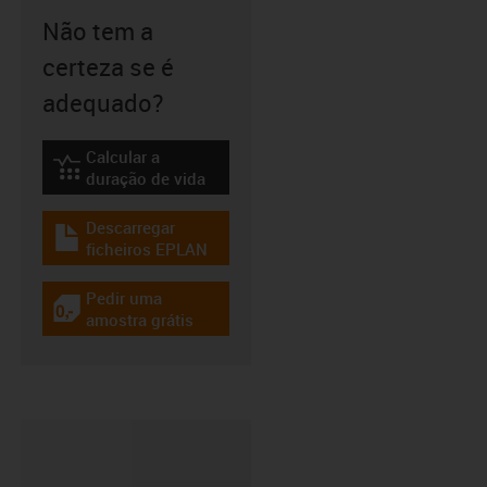
Não tem a
certeza se é
adequado?
Calcular a
igus-icon-lebensdauerrechner
duração de vida
Descarregar
igus-icon-download-plan
ficheiros EPLAN
Pedir uma
igus-icon-gratismuster
amostra grátis