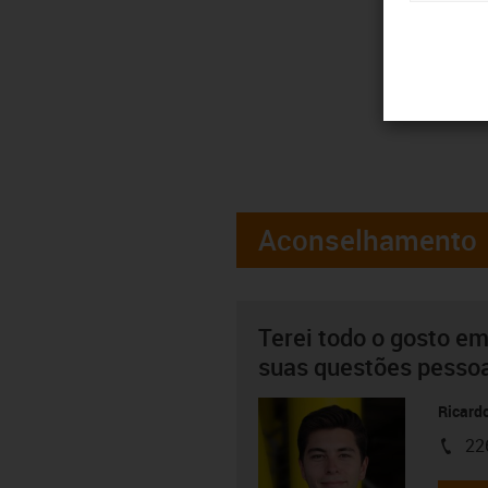
Aconselhamento
Terei todo o gosto em
suas questões pesso
Ricard
22
igus-i