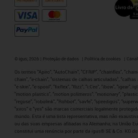
PRÉ-PAGAMENTO
CONTA CLIENTE
©
igus, 2026
Proteção de dados
Política de cookies
Canal
Os termos "Apiro", "AutoChain", "CFRIP", "chainflex", "chaing
chain", "e-chain", "sistemas de calhas articuladas", "calhas 
"e-skin", "e-spool", "fixflex", "flizz", "i.Cee", "ibow", "igear"
"motion plastics", "motion polímeros", "motionary", "plastic
"reguse", "robolink", "Rohbot", "savfe", "speedigus", "superwi
"xiros" e "yes" são marcas comerciais legalmente proteg
mundo. Esta é uma lista representativa, mas não exaustiva
ou das suas empresas afiliadas na Alemanha, na União Eu
constitui uma renúncia por parte da igus® SE & Co. KG do