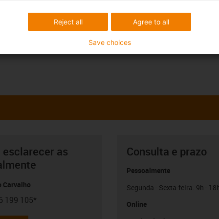
Reject all
Agree to all
Save choices
 esclarecer as
Consulta e prazo
almente
Pessoalmente
o Carvalho
Segunda - Sexta-feira: 9h - 18
6 199 105*
con-phone
Online