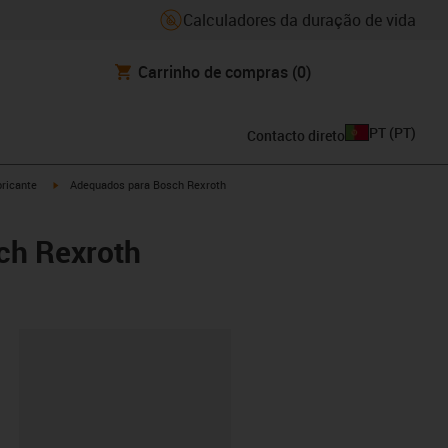
Calculadores da duração de vida
Carrinho de compras
(0)
PT
(
PT
)
Contacto direto
igus-icon-arrow-right
ricante
Adequados para Bosch Rexroth
ch Rexroth
ipboard