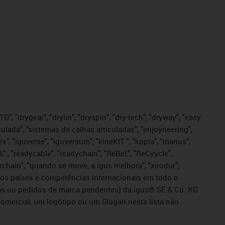
", "drygear", "drylin", "dryspin", "dry-tech", "dryway", "easy
iculada", "sistemas de calhas articuladas", "enjoyneering",
igutex", "iguverse", "iguversum", "kineKIT ", "kopla", "manus",
L" , "readycable", "readychain", "ReBeL", "ReCyycle",
sterchain", "quando se move, a igus melhora", "xirodur",
ros países e competências internacionais em todo o
tadas ou pedidos de marca pendentes) da igus® SE & Co. KG
omercial, um logótipo ou um Slogan nesta lista não