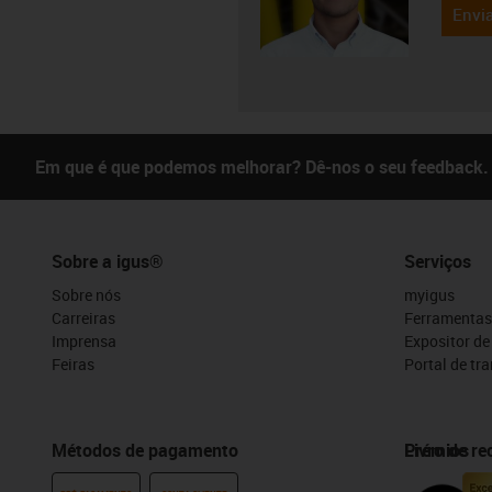
Envia
Em que é que podemos melhorar? Dê-nos o seu feedback.
Sobre a igus®
Serviços
Sobre nós
myigus
Carreiras
Ferramentas
Imprensa
Expositor d
Feiras
Portal de tr
Métodos de pagamento
Prémios
Livro de r