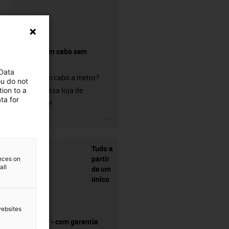
Comprar um cabo sem
conetor?
 Data
Procura um cabo a metro?
ou do not
Visite a nossa loja de
ion to a
ta for
chainflex®!
igus-icon-3arrow
Tudo a
partir
ences on
all
de um
único
websites
fornecedor - com garantia