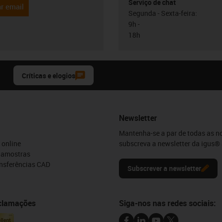
Serviço de chat
r email
Segunda - Sexta-feira:
9h -
18h
Críticas e elogios
Newsletter
Mantenha-se a par de todas as n
 online
subscreva a newsletter da igus® 
e amostras
ansferências CAD
Subscrever a newsletter
eclamações
Siga-nos nas redes sociais: