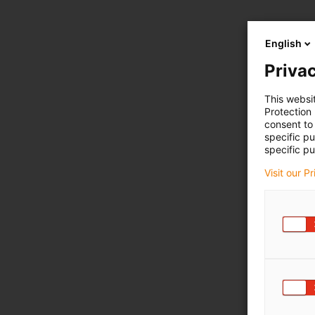
English
Privac
This websi
Protection
consent to 
specific p
specific pu
Visit our P