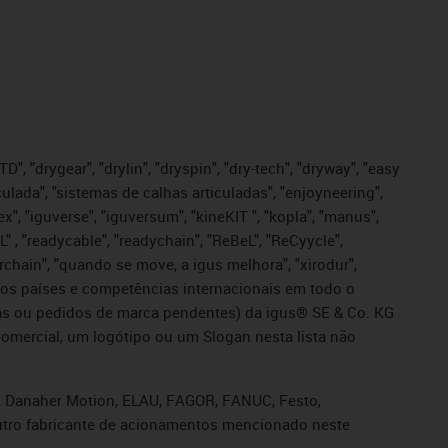
", "drygear", "drylin", "dryspin", "dry-tech", "dryway", "easy
iculada", "sistemas de calhas articuladas", "enjoyneering",
igutex", "iguverse", "iguversum", "kineKIT ", "kopla", "manus",
L" , "readycable", "readychain", "ReBeL", "ReCyycle",
sterchain", "quando se move, a igus melhora", "xirodur",
ros países e competências internacionais em todo o
tadas ou pedidos de marca pendentes) da igus® SE & Co. KG
omercial, um logótipo ou um Slogan nesta lista não
s, Danaher Motion, ELAU, FAGOR, FANUC, Festo,
 outro fabricante de acionamentos mencionado neste