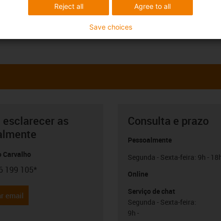
Reject all
Agree to all
Save choices
 esclarecer as
Consulta e prazo
almente
Pessoalmente
o Carvalho
Segunda - Sexta-feira: 9h - 18
6 199 105*
con-phone
Online
Serviço de chat
r email
Segunda - Sexta-feira:
9h -