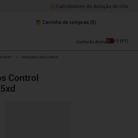
Calculadores da duração de vida
Carrinho de compras
(0)
PT
(
PT
)
Contacto direto
igus-icon-arrow-right
ricante
Adequados para Control
s Control
.5xd
ipboard