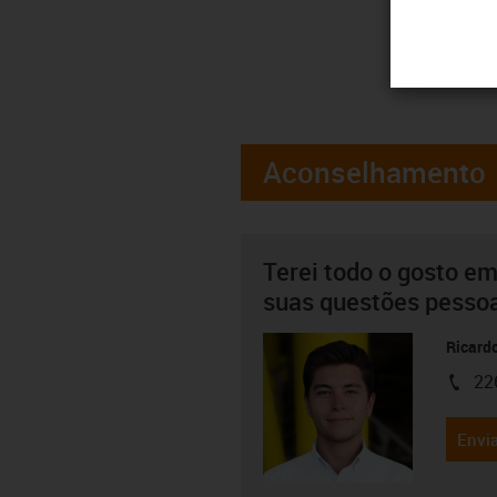
Aconselhamento
Terei todo o gosto em
suas questões pesso
Ricard
22
igus-i
Envia