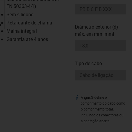
EN 50363-4-1)
Sem silicone
igus-icon-lupe
Retardante de chama
Diâmetro exterior (d)
Malha integral
máx. em mm [mm]
Garantia até 4 anos
Tipo de cabo
A igus® define o
igus-icon-info
comprimento do cabo como
o comprimento total,
incluindo os conectores ou
a confeção aberta.