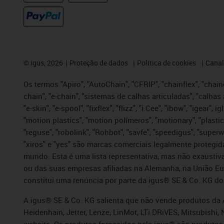
©
igus, 2026
Proteção de dados
Política de cookies
Canal
Os termos "Apiro", "AutoChain", "CFRIP", "chainflex", "chaing
chain", "e-chain", "sistemas de calhas articuladas", "calhas 
"e-skin", "e-spool", "fixflex", "flizz", "i.Cee", "ibow", "igear"
"motion plastics", "motion polímeros", "motionary", "plastic
"reguse", "robolink", "Rohbot", "savfe", "speedigus", "superwi
"xiros" e "yes" são marcas comerciais legalmente proteg
mundo. Esta é uma lista representativa, mas não exaustiva
ou das suas empresas afiliadas na Alemanha, na União Eu
constitui uma renúncia por parte da igus® SE & Co. KG do
A igus® SE & Co. KG salienta que não vende produtos da A
Heidenhain, Jetter, Lenze, LinMot, LTi DRiVES, Mitsubish