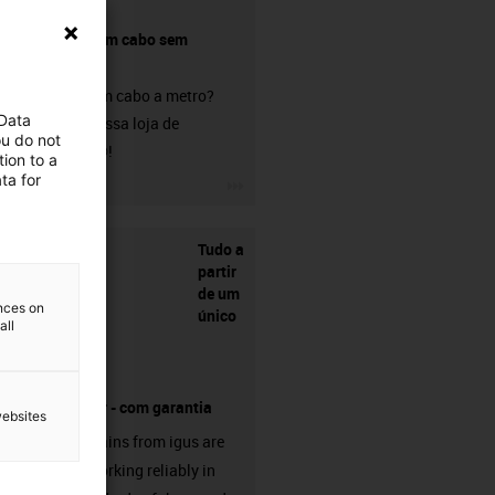
Comprar um cabo sem
conetor?
Procura um cabo a metro?
 Data
Visite a nossa loja de
ou do not
chainflex®!
ion to a
ta for
igus-icon-3arrow
Tudo a
partir
de um
ences on
único
all
fornecedor - com garantia
websites
Energy chains from igus are
already working reliably in