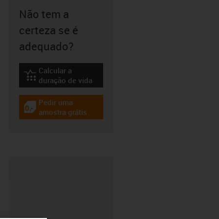
Não tem a
certeza se é
adequado?
Calcular a
igus-icon-lebensdauerrechner
duração de vida
Pedir uma
igus-icon-gratismuster
amostra grátis