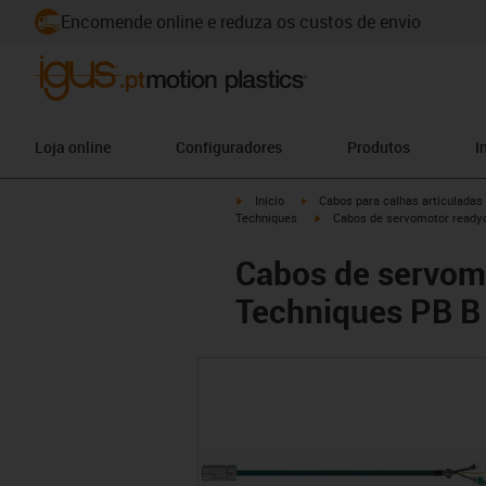
Encomende online e reduza os custos de envio
Loja online
Configuradores
Produtos
I
igus-icon-arrow-right
igus-icon-arrow-right
Início
Cabos para calhas articuladas
igus-icon-arrow-right
Techniques
Cabos de servomotor ready
Cabos de servom
Techniques PB B