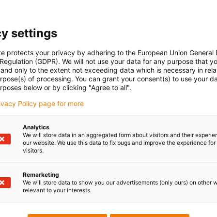
y settings
te protects your privacy by adhering to the European Union General
 Regulation (GDPR). We will not use your data for any purpose that y
and only to the extent not exceeding data which is necessary in relat
urpose(s) of processing. You can grant your consent(s) to use your da
rposes below or by clicking "Agree to all".
rivacy Policy page for more
Analytics
We will store data in an aggregated form about visitors and their experi
our website. We use this data to fix bugs and improve the experience for 
visitors.
Remarketing
We will store data to show you our advertisements (only ours) on other 
relevant to your interests.