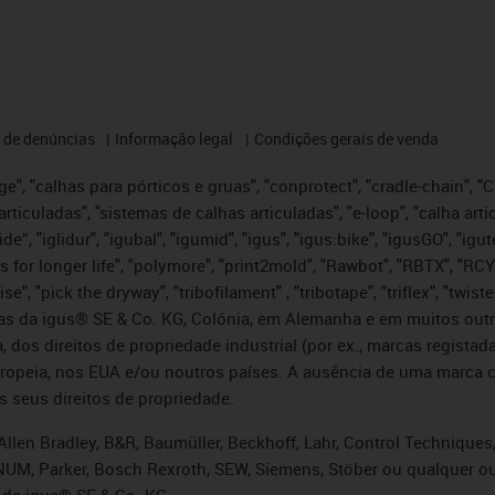
 de denúncias
Informação legal
Condições gerais de venda
e", "calhas para pórticos e gruas", "conprotect", "cradle-chain", "CTD
articuladas", "sistemas de calhas articuladas", "e-loop", "calha art
, iglide”, "iglidur", "igubal", "igumid", "igus", "igus:bike", "igusGO", "
s for longer life", "polymore", "print2mold", "Rawbot", "RBTX", "RCY
se", "pick the dryway", "tribofilament" , "tribotape", "triflex", "twi
idas da igus® SE & Co. KG, Colónia, em Alemanha e em muitos out
, dos direitos de propriedade industrial (por ex., marcas regis
ropeia, nos EUA e/ou noutros países. A ausência de uma marca c
s seus direitos de propriedade.
llen Bradley, B&R, Baumüller, Beckhoff, Lahr, Control Technique
i, NUM, Parker, Bosch Rexroth, SEW, Siemens, Stöber ou qualquer