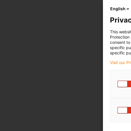
English
Privac
This websi
Protection
consent to 
specific p
specific pu
Visit our P