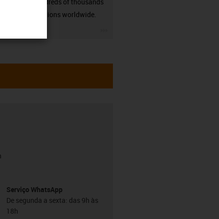
many hundreds of thousands
of applications worldwide.
igus-icon-3arrow
h
Serviço WhatsApp
De segunda a sexta: das 9h às
18h