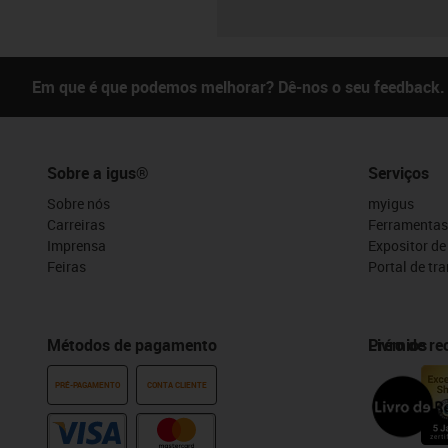
Em que é que podemos melhorar? Dê-nos o seu feedback.
Sobre a igus®
Serviços
Sobre nós
myigus
Carreiras
Ferramentas
Imprensa
Expositor d
Feiras
Portal de tr
Métodos de pagamento
Prémios
Livro de r
PRÉ-PAGAMENTO
CONTA CLIENTE