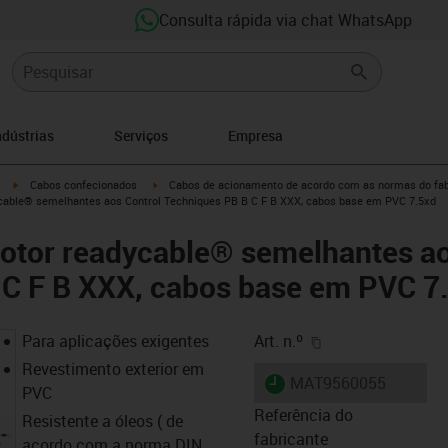
Consulta rápida via chat WhatsApp
ndústrias
Serviços
Empresa
igus-icon-arrow-right
igus-icon-arrow-right
Cabos confecionados
Cabos de acionamento de acordo com as normas do fab
cable® semelhantes aos Control Techniques PB B C F B XXX, cabos base em PVC 7.5xd
otor readycable® semelhantes ao
 C F B XXX, cabos base em PVC 7
igus-icon-copy-cl
Para aplicações exigentes
Art. n.º
Revestimento exterior em
igus-icon-lieferzeit
MAT9560055
PVC
Referência do
Resistente a óleos ( de
fabricante
acordo com a norma DIN