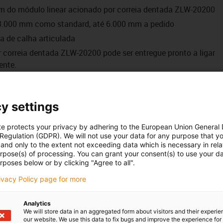
m do módulo linear acionado por correia dentada ZLW-20200
3.000 mm como standard, até 6.000 mm a pedido
a de calha articulada
 correia dentada ZLW-20200 pode ser entregue pronto a ligar
ente.
e (sem cinemática inversa guardada)
5, UR10, UR16 e os robôs robolink DC e DCi da série E da igus
y settings
te protects your privacy by adhering to the European Union General
ação
 Regulation (GDPR). We will not use your data for any purpose that y
and only to the extent not exceeding data which is necessary in relat
urpose(s) of processing. You can grant your consent(s) to use your da
rposes below or by clicking "Agree to all".
s 7 eixos incluem aplicações "pick and place", aplicações de
rivacy Policy page for more
ixo para um início fácil da automação
Analytics
istema de controlo e programação simples e intuitivo para os
We will store data in an aggregated form about visitors and their experi
our website. We use this data to fix bugs and improve the experience for 