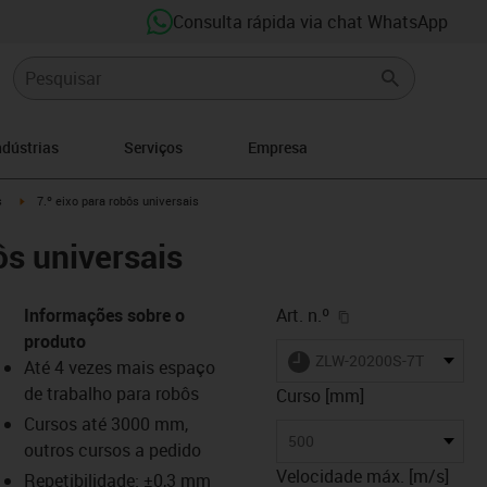
Consulta rápida via chat WhatsApp
ndústrias
Serviços
Empresa
ght
igus-icon-arrow-right
s
7.º eixo para robôs universais
ôs universais
igus-icon-copy-cl
Informações sobre o
Art. n.º
produto
igus-icon-lieferzeit
ZLW-20200S-7TH-DCUR-
Até 4 vezes mais espaço
de trabalho para robôs
Curso [mm]
Cursos até 3000 mm,
-icon-lupe
-icon-lupe
-icon-lupe
-icon-lupe
-icon-lupe
-icon-lupe
500
outros cursos a pedido
Velocidade máx. [m/s]
Repetibilidade: ±0,3 mm