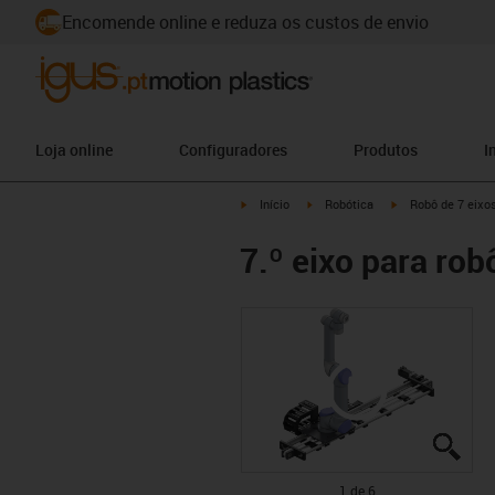
Encomende online e reduza os custos de envio
Loja online
Configuradores
Produtos
I
igus-icon-arrow-right
igus-icon-arrow-right
igus-icon-arrow-ri
Início
Robótica
Robô de 7 eixo
7.º eixo para rob
igus
igus
igus
igus
igus
igus
1 de 6