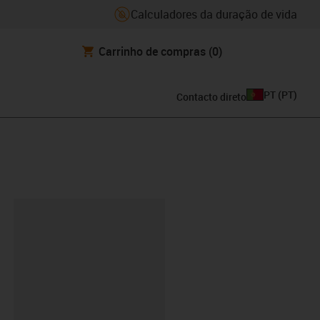
Calculadores da duração de vida
Carrinho de compras
(0)
PT
(
PT
)
Contacto direto
ipboard
01-500