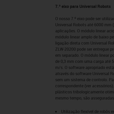
7.º eixo para Universal Robots
O nosso 7.º eixo pode ser utiliz
Universal Robots até 6000 mm (d
aplicações. O módulo linear ac
módulo linear amplo de baixo per
ligação direta com Universal Ro
ZLW-20200 pode ser entregue pro
em separado. O módulo linear po
de 0,3 mm com uma carga até 55
m/s. O software apropriado est
através do software Universal
sem um sistema de controlo. Para
correspondente (ver acessórios).
plásticos tribologicamente otim
mesmo tempo, são asseguradas 
Utilização flexível de robôs 