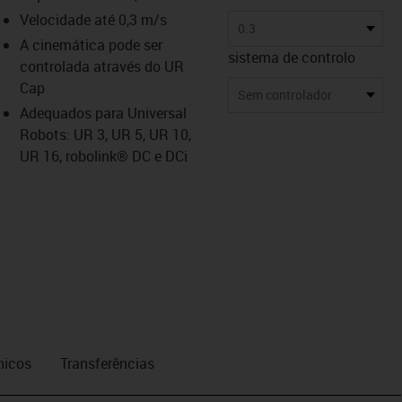
Velocidade até 0,3 m/s
us-icon-arrow-right
0.3
A cinemática pode ser
sistema de controlo
controlada através do UR
Cap
Sem controlador
Adequados para Universal
Robots: UR 3, UR 5, UR 10,
UR 16, robolink® DC e DCi
nicos
Transferências