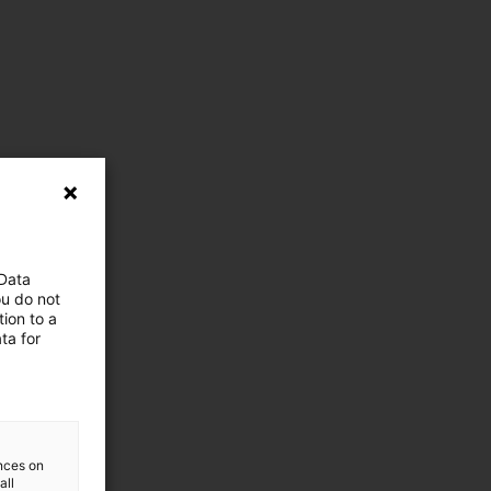
 Data
ou do not
ion to a
ta for
ences on
all