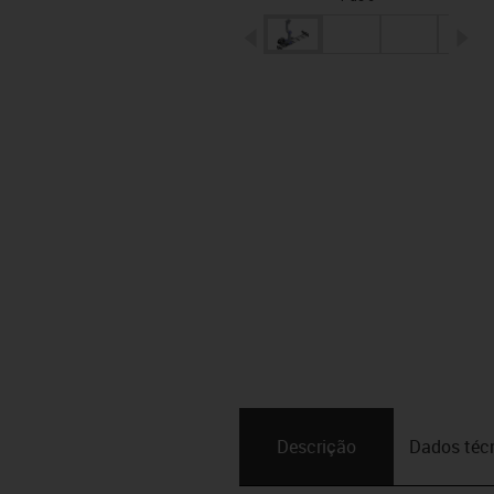
igus-icon-arrow-left
ig
Descrição
Dados téc