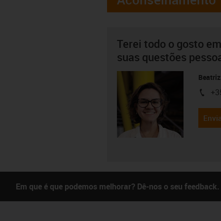
Terei todo o gosto em
suas questões pesso
Beatriz
+3
igus-i
Envia
Em que é que podemos melhorar? Dê-nos o seu feedback.