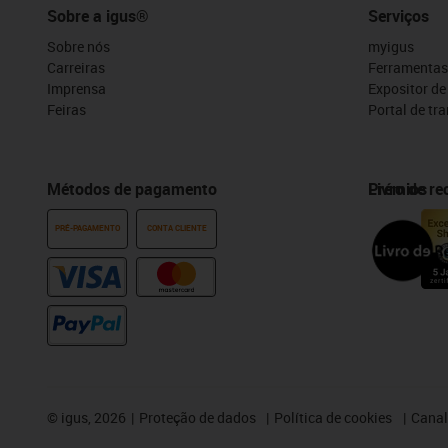
Sobre a igus®
Serviços
Sobre nós
myigus
Carreiras
Ferramentas
Imprensa
Expositor d
Feiras
Portal de tr
Métodos de pagamento
Prémios
Livro de r
PRÉ-PAGAMENTO
CONTA CLIENTE
©
igus, 2026
Proteção de dados
Política de cookies
Canal