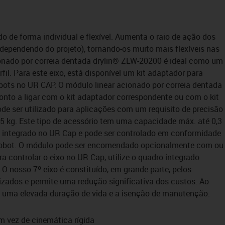
ado de forma individual e flexível. Aumenta o raio de ação dos
ependendo do projeto), tornando-os muito mais flexíveis nas
ionado por correia dentada drylin® ZLW-20200 é ideal como um
fil. Para este eixo, está disponível um kit adaptador para
bots no UR CAP. O módulo linear acionado por correia dentada
nto a ligar com o kit adaptador correspondente ou com o kit
de ser utilizado para aplicações com um requisito de precisão
 kg. Este tipo de acessório tem uma capacidade máx. até 0,3
á integrado no UR Cap e pode ser controlado em conformidade
 Robot. O módulo pode ser encomendado opcionalmente com ou
 controlar o eixo no UR Cap, utilize o quadro integrado
 O nosso 7º eixo é constituído, em grande parte, pelos
izados e permite uma redução significativa dos custos. Ao
uma elevada duração de vida e a isenção de manutenção.
em vez de cinemática rígida