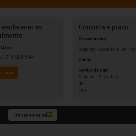
 esclarecer as
Consulta e prazo
almente
Pessoalmente
 Maria
Segunda - Sexta-feira: 9h - 18
51 911 928 534*
con-phone
Online
Serviço de chat
r email
Segunda - Sexta-feira:
9h -
18h
Críticas e elogios